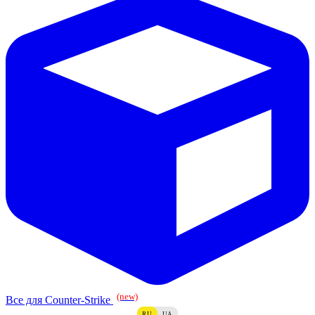
(new)
Все для Counter-Strike
RU
UA