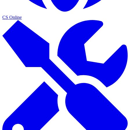
CS Online