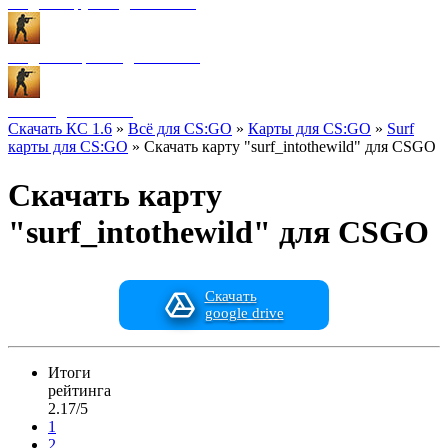
Модели оружия для CS:GO
Модели игроков для CS:GO
Разное для CS:GO
Скачать КС 1.6
»
Всё для CS:GO
»
Карты для CS:GO
»
Surf
карты для CS:GO
» Скачать карту "surf_intothewild" для CSGO
Скачать карту
"surf_intothewild" для CSGO
Скачать
google drive
Итоги
рейтинга
2.17/5
1
2