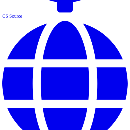
CS Source