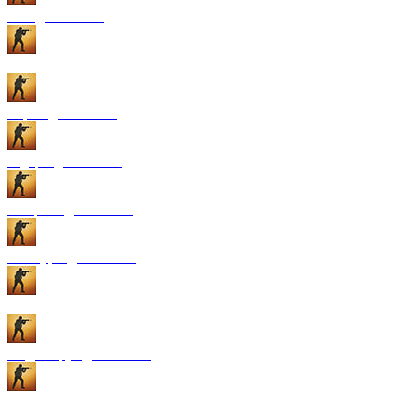
GUI для CS:GO
Патчи для CS:GO
Карты для CS:GO
Радары для CS:GO
Конфиги для CS:GO
Текстуры для CS:GO
Программы для CS:GO
Модели рук для CS:GO