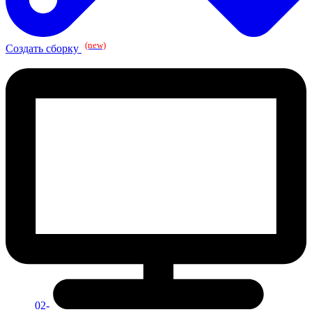
(new)
Создать сборку
02-