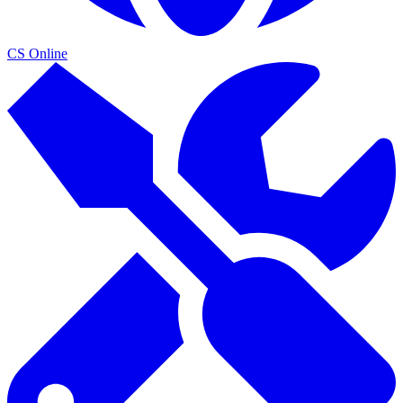
CS Online