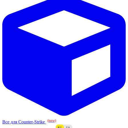
(new)
Все для Counter-Strike
RU
UA