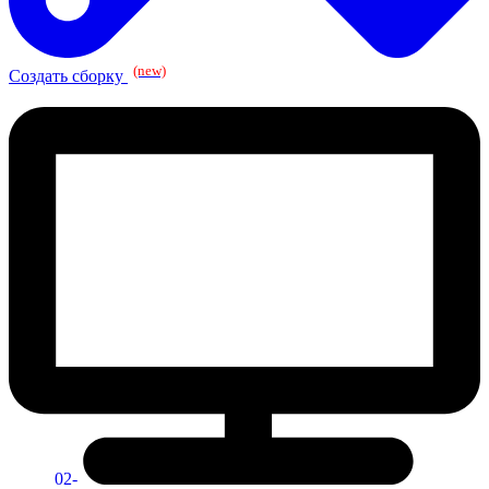
(new)
Создать сборку
02-