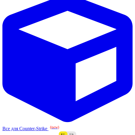
(new)
Все для Counter-Strike
RU
UA