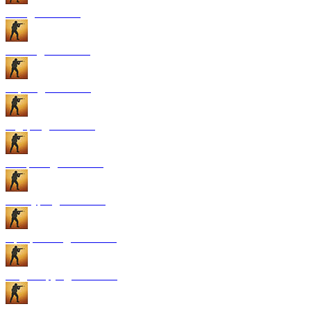
GUI для CS:GO
Патчи для CS:GO
Карты для CS:GO
Радары для CS:GO
Конфиги для CS:GO
Текстуры для CS:GO
Программы для CS:GO
Модели рук для CS:GO