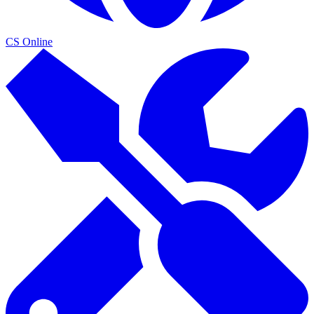
CS Online