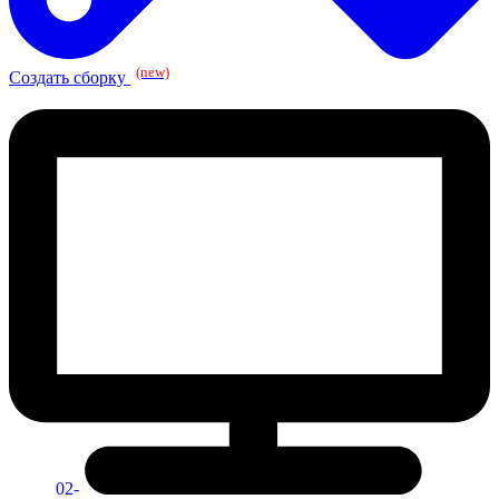
(new)
Создать сборку
02-