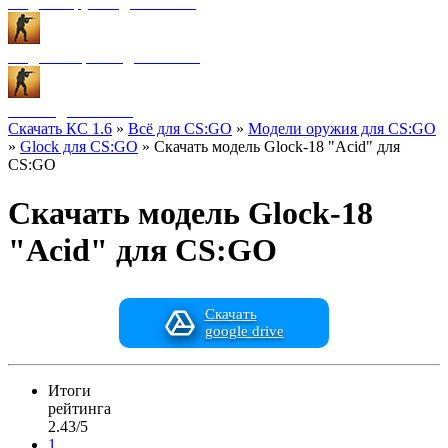
Модели оружия для CS:GO
Модели игроков для CS:GO
Разное для CS:GO
Скачать КС 1.6
»
Всё для CS:GO
»
Модели оружия для CS:GO
»
Glock для CS:GO
» Скачать модель Glock-18 "Acid" для
CS:GO
Скачать модель Glock-18
"Acid" для CS:GO
Скачать
google drive
Итоги
рейтинга
2.43/5
1