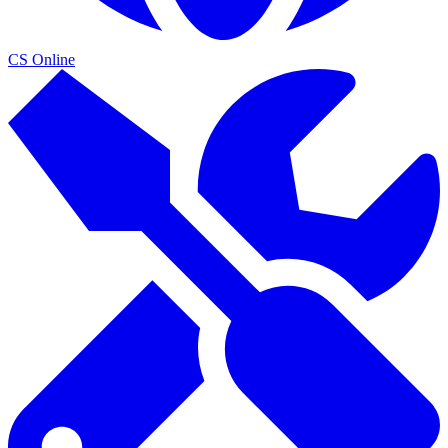
CS Online