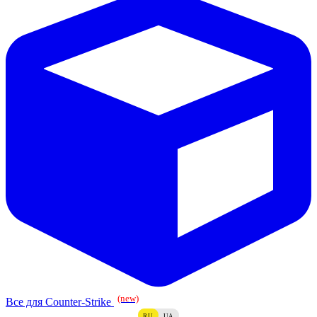
(new)
Все для Counter-Strike
RU
UA