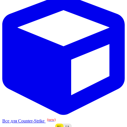
(new)
Все для Counter-Strike
RU
UA