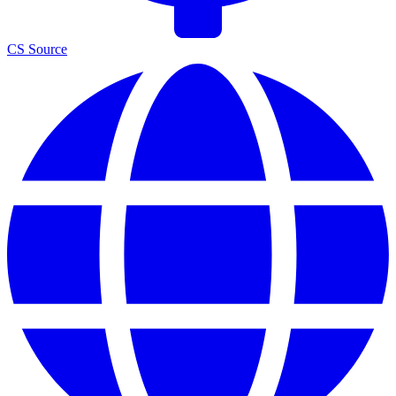
CS Source