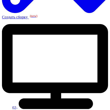
(new)
Создать сборку
02-