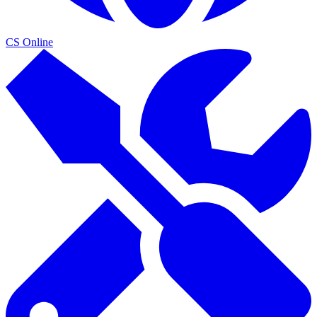
CS Online