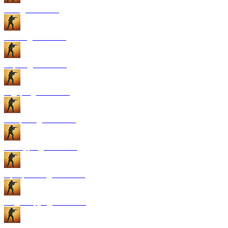
GUI для CS:GO
Патчи для CS:GO
Карты для CS:GO
Радары для CS:GO
Конфиги для CS:GO
Текстуры для CS:GO
Программы для CS:GO
Модели рук для CS:GO