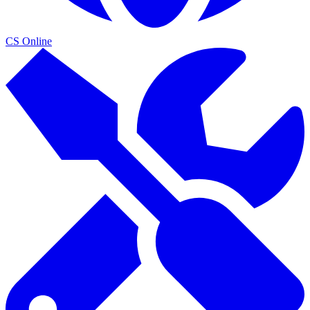
CS Online