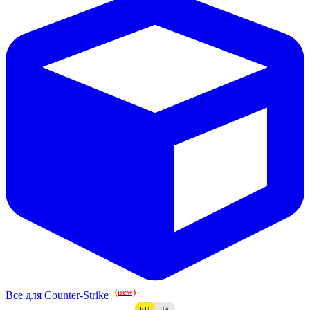
(new)
Все для Counter-Strike
RU
UA