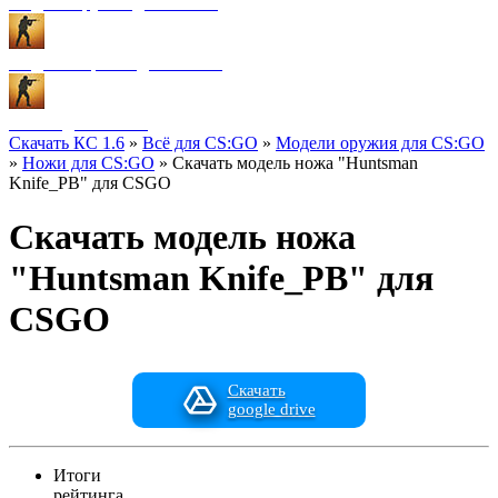
Модели оружия для CS:GO
Модели игроков для CS:GO
Разное для CS:GO
Скачать КС 1.6
»
Всё для CS:GO
»
Модели оружия для CS:GO
»
Ножи для CS:GO
» Скачать модель ножа "Huntsman
Knife_PB" для CSGO
Скачать модель ножа
"Huntsman Knife_PB" для
CSGO
Скачать
google drive
Итоги
рейтинга