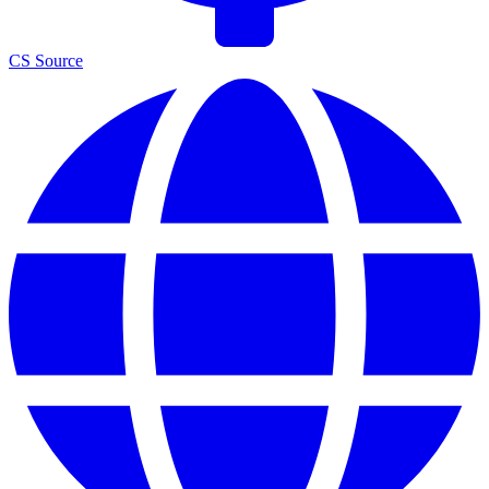
CS Source