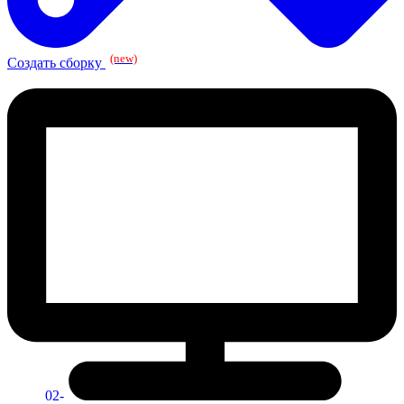
(new)
Создать сборку
02-