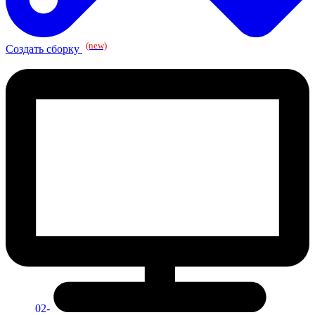
(new)
Создать сборку
02-