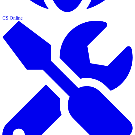
CS Online