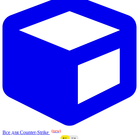
(new)
Все для Counter-Strike
RU
UA