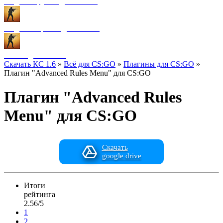
Модели оружия для CS:GO
Модели игроков для CS:GO
Разное для CS:GO
Скачать КС 1.6
»
Всё для CS:GO
»
Плагины для CS:GO
»
Плагин "Advanced Rules Menu" для CS:GO
Плагин "Advanced Rules
Menu" для CS:GO
Скачать
google drive
Итоги
рейтинга
2.56/5
1
2