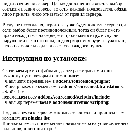
подключения на сервер. Целью дополнения является выбор
согласия правил сервера, то есть, каждый пользователь обязан
либо принять, либо отказаться от правил сервера.
В случае несогласия, игрок сразу же будет кикнут с сервера, а
если выбор будет противоположный, тогда он будет иметь
право находиться на сервере и продолжить игру, в случае
нарушений с его стороны, подтверждением будет служить то,
что он самовольно давал согласие каждого пункта.
Инструкция по установке:
Скачиваем архив с файлами, далее раскидываем их по
нужному пути, который описан ниже;
- Файл .smx перемещаем в
addons/sourcemod/plugins
;
- Файл phrases перемещаем в
addons/sourcemod/translations
;
- Файл .inc
перемещаем ресу
addons/sourcemod/scripting/include
;
- Файл .sp перемещаем в
addons/sourcemod/scripting
;
Подключаемся к серверу, открываем консоль и прописываем
команду:
sm plugins list
;
В появившемся списке выйдет названием всех установленных
плагинов, приятной игры!