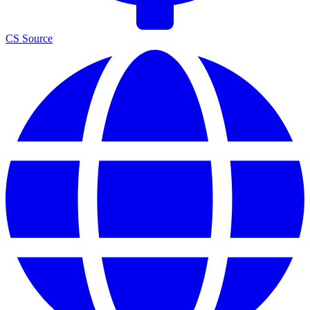
CS Source