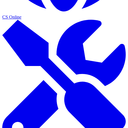
CS Online