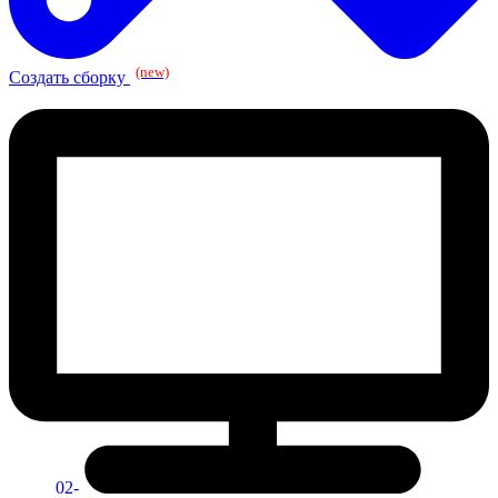
(new)
Создать сборку
02-