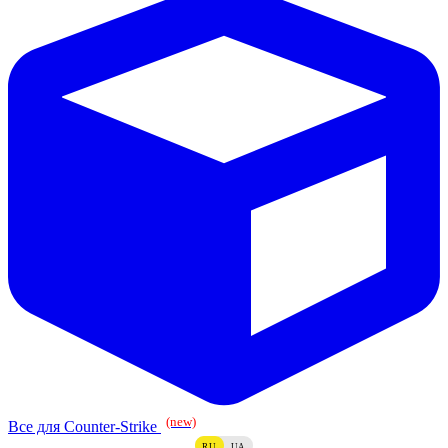
(new)
Все для Counter-Strike
RU
UA