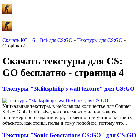
Модели оружия для CS:GO
Модели игроков для CS:GO
Разное для CS:GO
Скачать КС 1.6
»
Всё для CS:GO
»
Текстуры для CS:GO
»
Сторінка 4
Скачать текстуры для CS:
GO бесплатно - страница 4
Текстуры "3kliksphilip's wall texture" для CS:GO
Уникальные текстуры, в небольшом количестве для Counter
Strike: Global Offensive, которые можно использовать
например при создании карт, а именно при установке таких
объектов, как стены, полы и тому подобное, потому что...
Текстуры "Sonic Generations CS:GO" для CS:GO