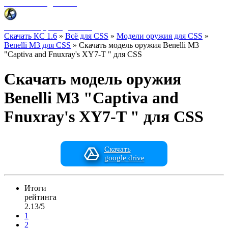
Фоны меню для CSS
HUD интерфейс для CSS
Скачать КС 1.6
»
Всё для CSS
»
Модели оружия для CSS
»
Benelli M3 для CSS
» Скачать модель оружия Benelli M3
"Captiva and Fnuxray's XY7-T " для CSS
Скачать модель оружия
Benelli M3 "Captiva and
Fnuxray's XY7-T " для CSS
Скачать
google drive
Итоги
рейтинга
2.13/5
1
2