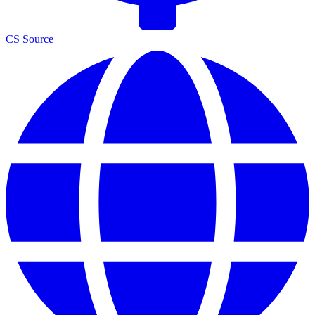
CS Source