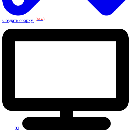
(new)
Создать сборку
02-