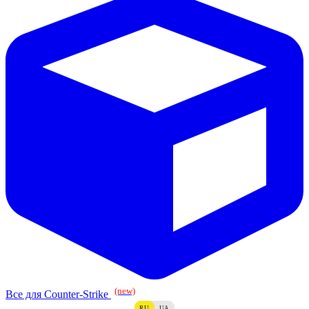
(new)
Все для Counter-Strike
RU
UA