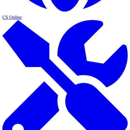
CS Online