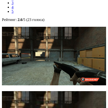
3
4
5
Рейтинг:
2.6
/5 (23 голоса)