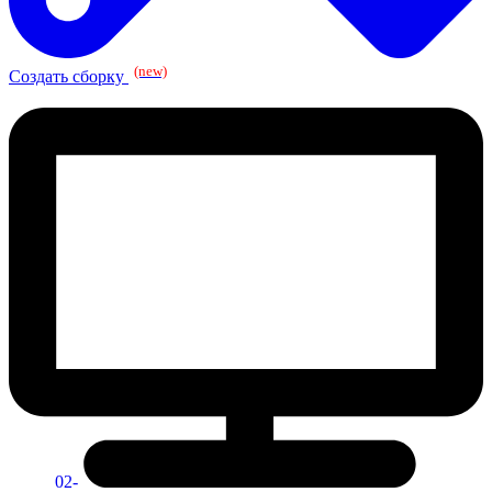
(new)
Создать сборку
02-