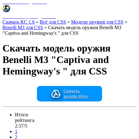
Фоны меню для CSS
HUD интерфейс для CSS
Скачать КС 1.6
»
Всё для CSS
»
Модели оружия для CSS
»
Benelli M3 для CSS
» Скачать модель оружия Benelli M3
"Captiva and Hemingway's " для CSS
Скачать модель оружия
Benelli M3 "Captiva and
Hemingway's " для CSS
Скачать
google drive
Итоги
рейтинга
2.57/5
1
2