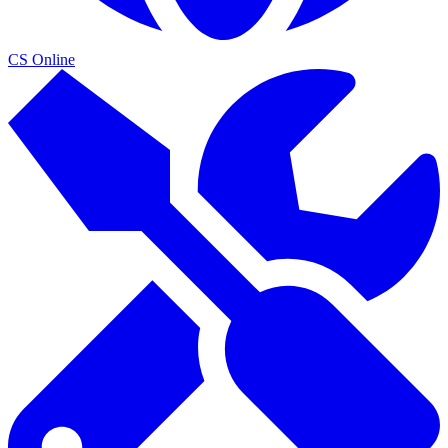
CS Online