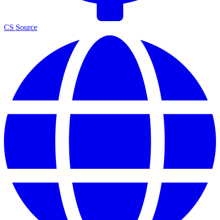
CS Source