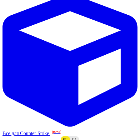
(new)
Все для Counter-Strike
RU
UA