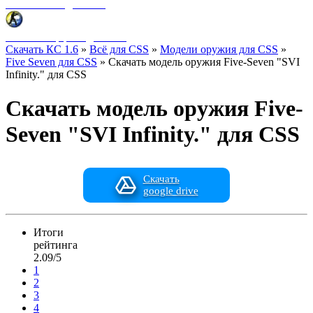
Фоны меню для CSS
HUD интерфейс для CSS
Скачать КС 1.6
»
Всё для CSS
»
Модели оружия для CSS
»
Five Seven для CSS
» Скачать модель оружия Five-Seven "SVI
Infinity." для CSS
Скачать модель оружия Five-
Seven "SVI Infinity." для CSS
Скачать
google drive
Итоги
рейтинга
2.09/5
1
2
3
4