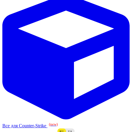
(new)
Все для Counter-Strike
RU
UA