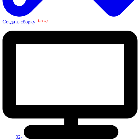
(new)
Создать сборку
02-