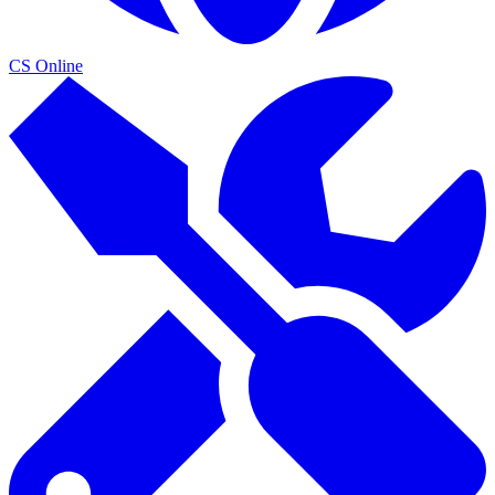
CS Online