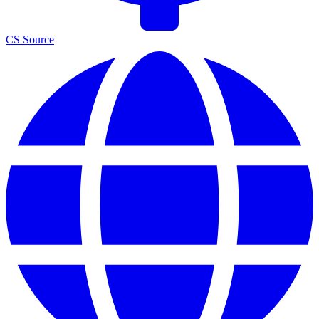
CS Source