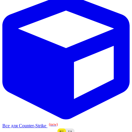
(new)
Все для Counter-Strike
RU
UA