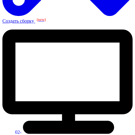
(new)
Создать сборку
02-