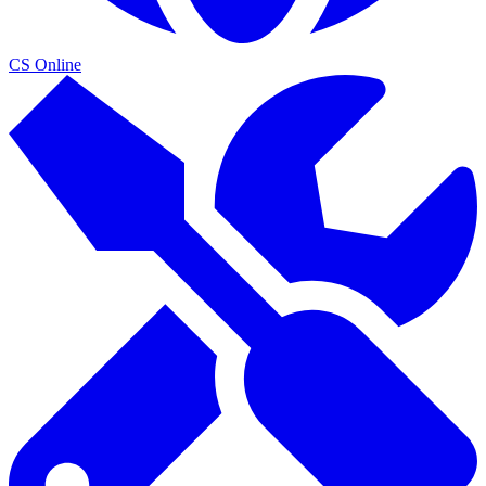
CS Online