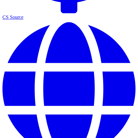
CS Source