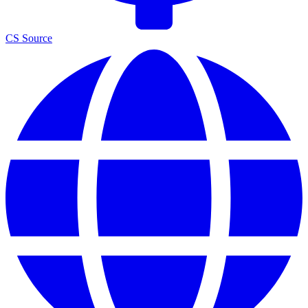
CS Source