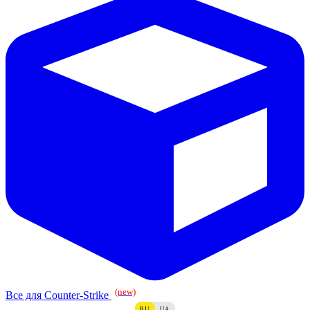
(new)
Все для Counter-Strike
RU
UA