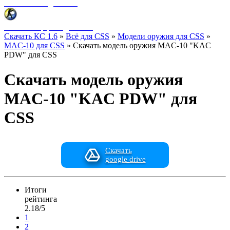
Фоны меню для CSS
HUD интерфейс для CSS
Скачать КС 1.6
»
Всё для CSS
»
Модели оружия для CSS
»
MAC-10 для CSS
» Скачать модель оружия MAC-10 "KAC
PDW" для CSS
Скачать модель оружия
MAC-10 "KAC PDW" для
CSS
Скачать
google drive
Итоги
рейтинга
2.18/5
1
2