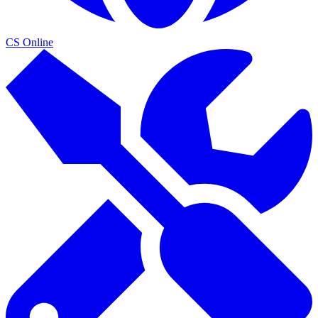
CS Online