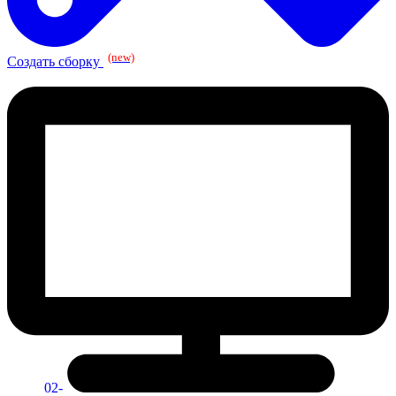
(new)
Создать сборку
02-