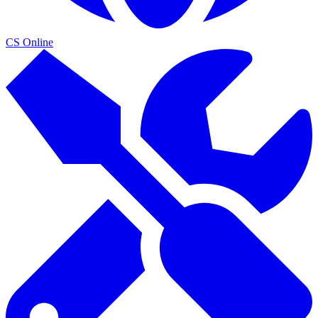
CS Online