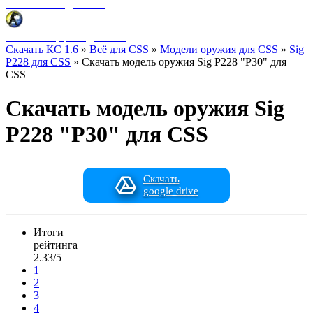
Фоны меню для CSS
HUD интерфейс для CSS
Скачать КС 1.6
»
Всё для CSS
»
Модели оружия для CSS
»
Sig
P228 для CSS
» Скачать модель оружия Sig P228 "P30" для
CSS
Скачать модель оружия Sig
P228 "P30" для CSS
Скачать
google drive
Итоги
рейтинга
2.33/5
1
2
3
4