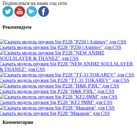
Подписаться на наши соц сети
Рекомендуем
Скачать модель оружия Sig P228 "P250 l Asiimov" для CSS
Скачать модель оружия Sig P228 "NEW ANIMZ SOULSLAYER
& THANEZ" для CSS
Скачать модель оружия Sig P228 "ТТ-33 TOKAREV" для CSS
Скачать модель оружия Sig P228 "H&K P30L" для CSS
Скачать модель оружия Sig P228 "KF2 9MM" для CSS
Скачать модель оружия Sig P228 "Макаров" для CSS
Комментарии