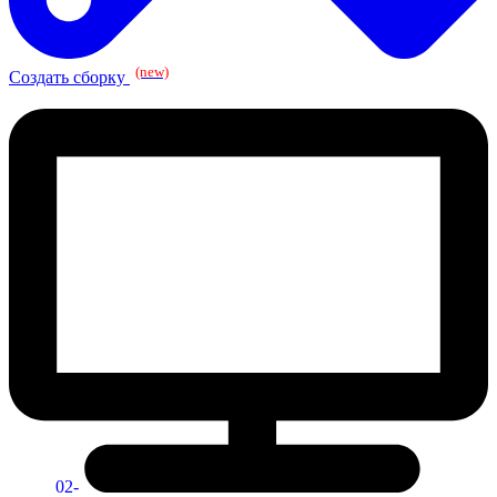
(new)
Создать сборку
02-