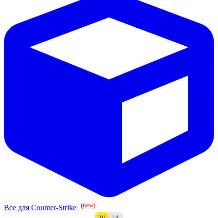
(new)
Все для Counter-Strike
RU
UA