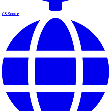
CS Source