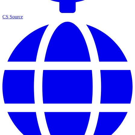
CS Source