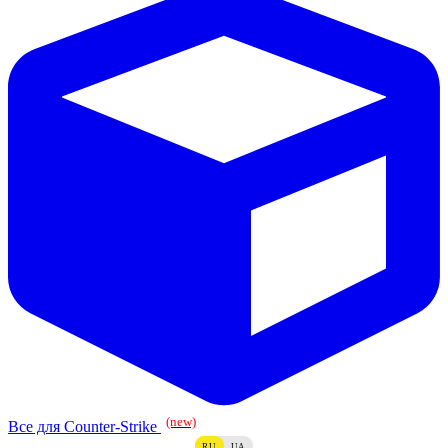
(new)
Все для Counter-Strike
RU
UA