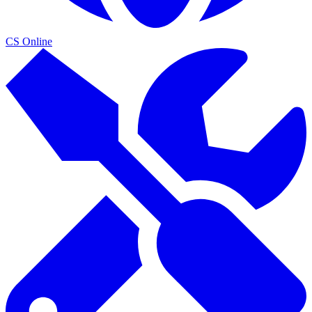
CS Online