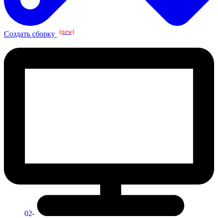
(new)
Создать сборку
02-