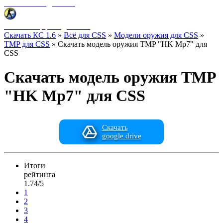
Фоны меню для CSS
HUD интерфейс для CSS
Скачать КС 1.6
»
Всё для CSS
»
Модели оружия для CSS
»
TMP для CSS
» Скачать модель оружия TMP "HK Mp7" для
CSS
Скачать модель оружия TMP
"HK Mp7" для CSS
Скачать
google drive
Итоги
рейтинга
1.74/5
1
2
3
4