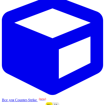
(new)
Все для Counter-Strike
RU
UA