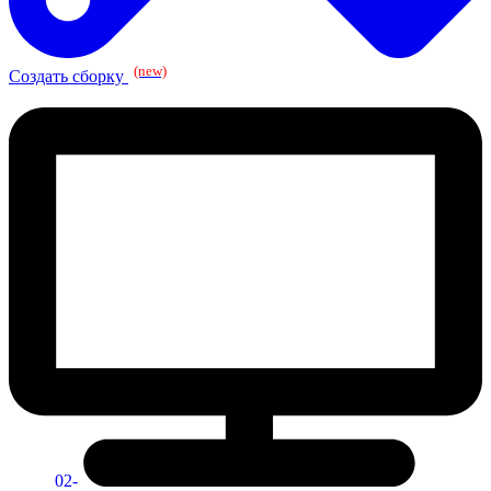
(new)
Создать сборку
02-