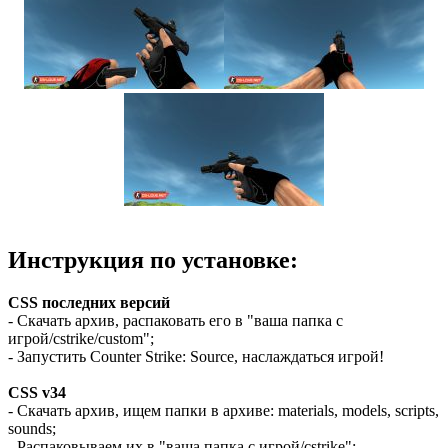
Инструкция по установке:
CSS последних версий
- Скачать архив, распаковать его в "ваша папка с
игрой/cstrike/custom";
- Запустить Counter Strike: Source, наслаждаться игрой!
CSS v34
- Скачать архив, ищем папки в архиве: materials, models, scripts,
sounds;
- Распаковываем их в "ваша папка с игрой/cstrike";