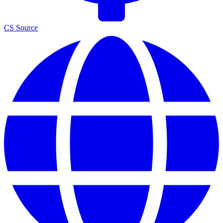
CS Source