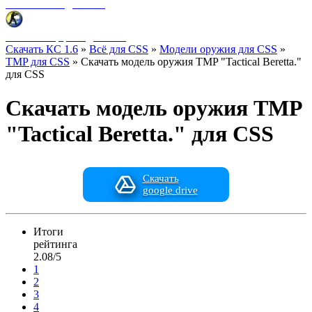
Фоны меню для CSS
HUD интерфейс для CSS
Скачать КС 1.6
»
Всё для CSS
»
Модели оружия для CSS
»
TMP для CSS
» Скачать модель оружия TMP "Tactical Beretta."
для CSS
Скачать модель оружия TMP
"Tactical Beretta." для CSS
Скачать
google drive
Итоги
рейтинга
2.08/5
1
2
3
4