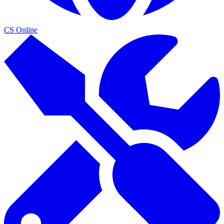
CS Online