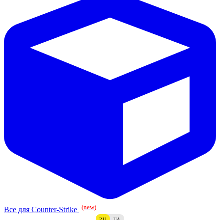
(new)
Все для Counter-Strike
RU
UA