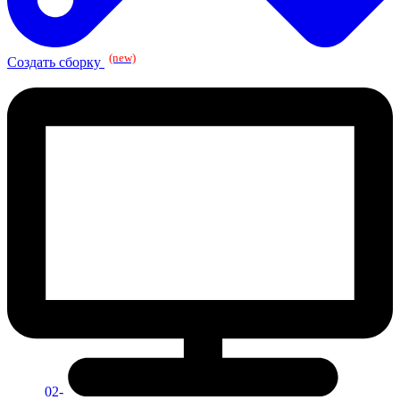
(new)
Создать сборку
02-