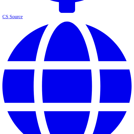
CS Source