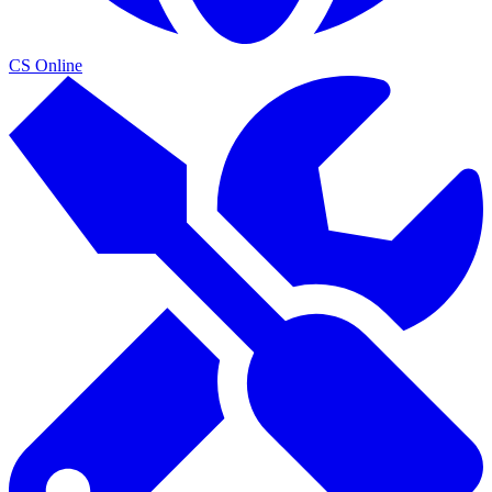
CS Online