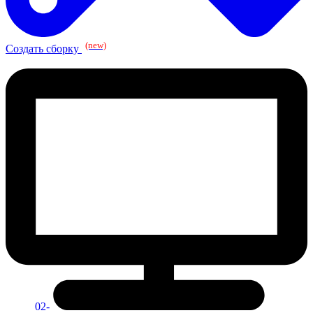
(new)
Создать сборку
02-