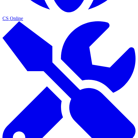
CS Online