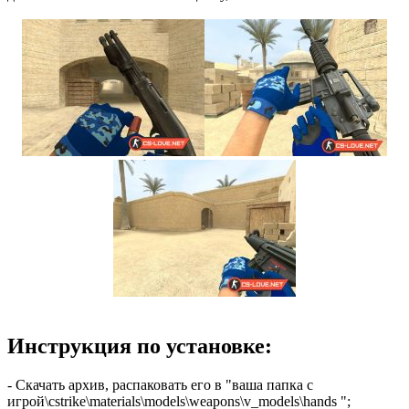
Инструкция по установке:
- Скачать архив, распаковать его в "ваша папка с
игрой\cstrike\materials\models\weapons\v_models\hands ";