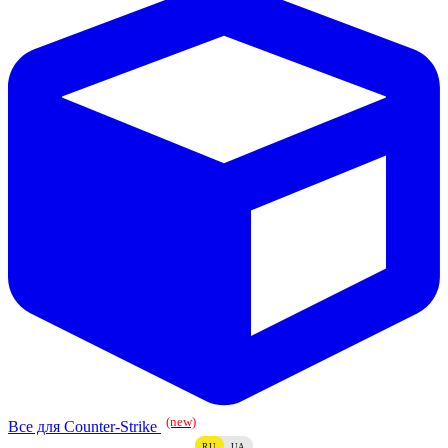
(new)
Все для Counter-Strike
RU
UA