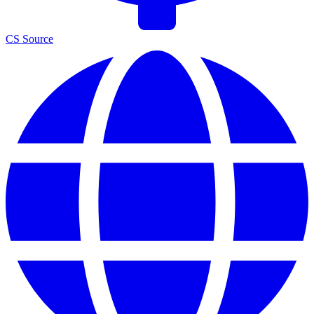
CS Source