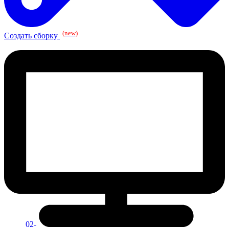
(new)
Создать сборку
02-