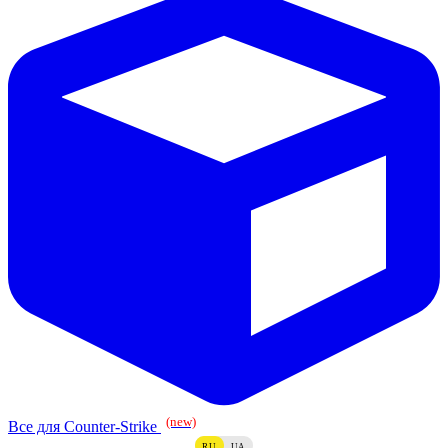
(new)
Все для Counter-Strike
RU
UA