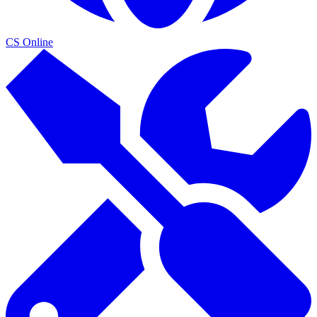
CS Online