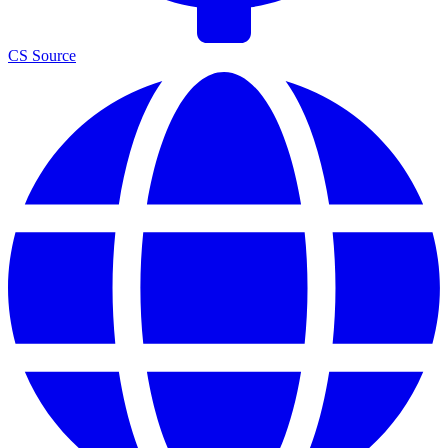
CS Source