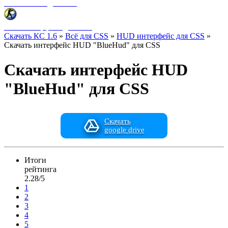
Фоны меню для CSS
HUD интерфейс для CSS
Скачать КС 1.6
»
Всё для CSS
»
HUD интерфейс для CSS
»
Скачать интерфейс HUD "BlueHud" для CSS
Скачать интерфейс HUD
"BlueHud" для CSS
Скачать
google drive
Итоги
рейтинга
2.28/5
1
2
3
4
5