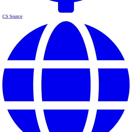
CS Source