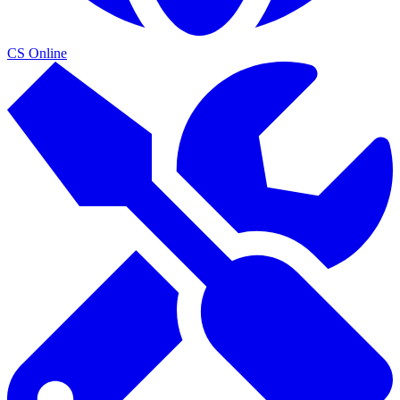
CS Online