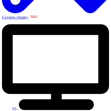
(new)
Создать сборку
02-