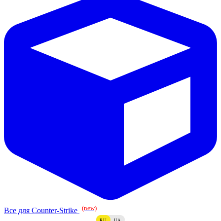
(new)
Все для Counter-Strike
RU
UA