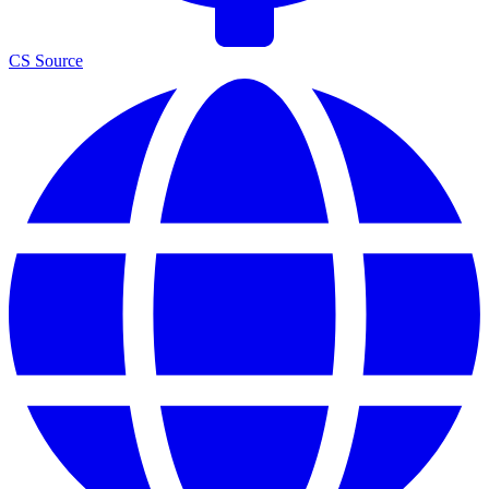
CS Source