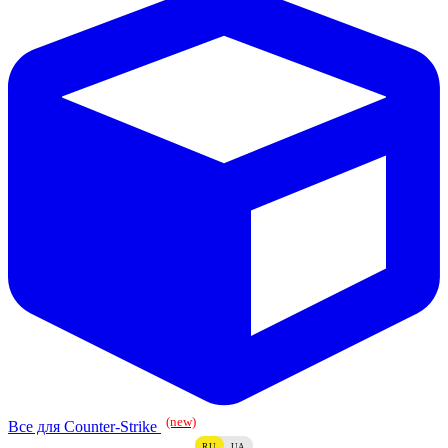
(new)
Все для Counter-Strike
RU
UA