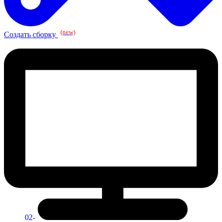
(new)
Создать сборку
02-