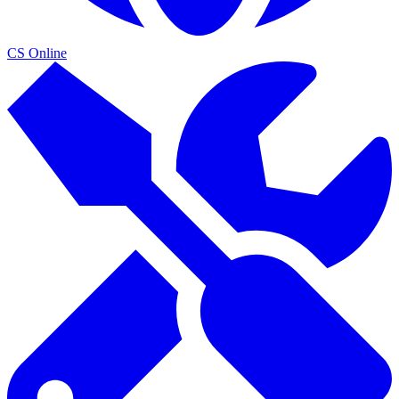
CS Online