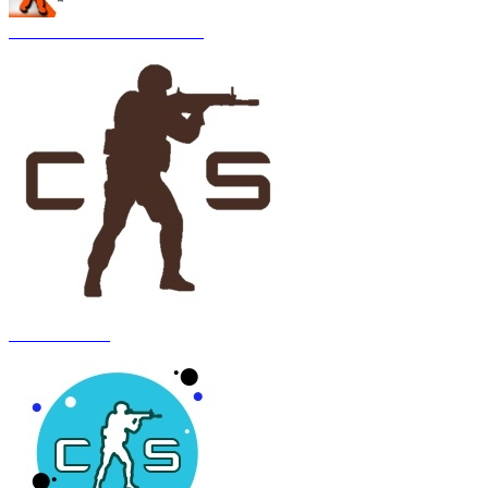
CS 1.6 Asiimov Remastered
CS 1.6 Anubis