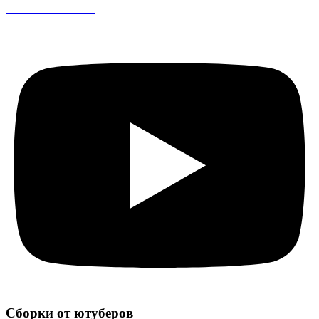
CS 1.6 DreamHack
Сборки от ютуберов