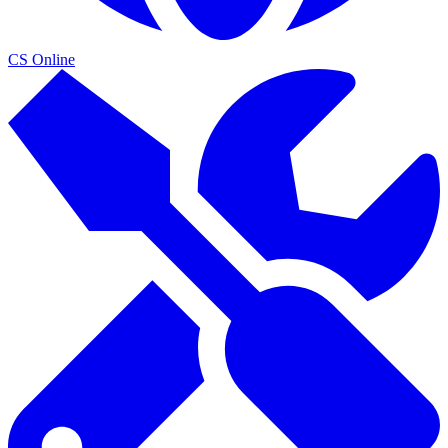
CS Online