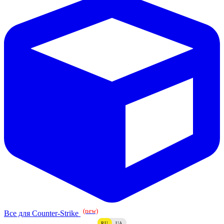
(new)
Все для Counter-Strike
RU
UA