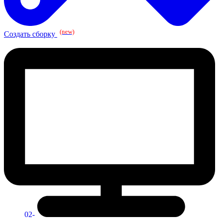
(new)
Создать сборку
02-