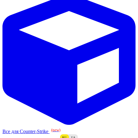
(new)
Все для Counter-Strike
RU
UA