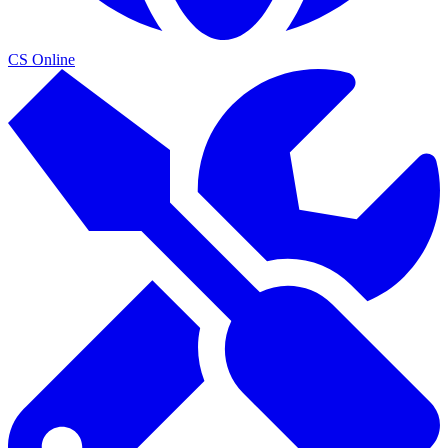
CS Online