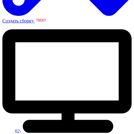
(new)
Создать сборку
02-