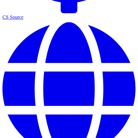
CS Source