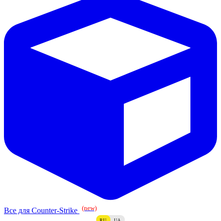
(new)
Все для Counter-Strike
RU
UA