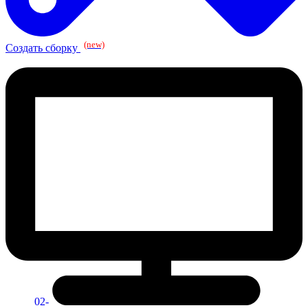
(new)
Создать сборку
02-