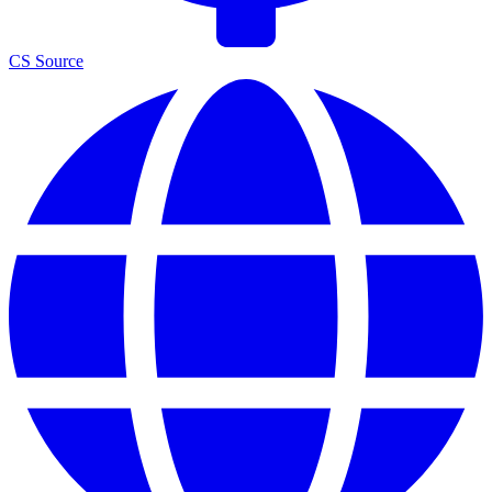
CS Source