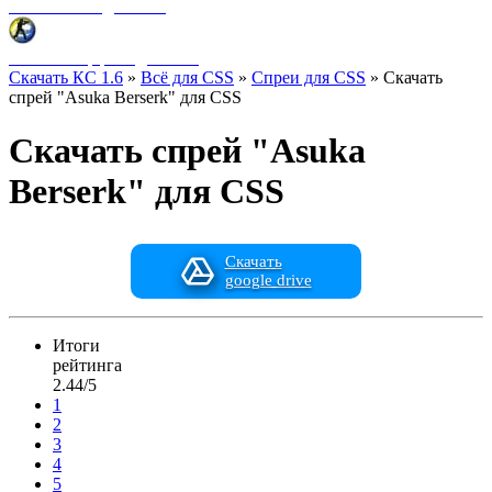
Фоны меню для CSS
HUD интерфейс для CSS
Скачать КС 1.6
»
Всё для CSS
»
Спреи для CSS
» Скачать
спрей "Asuka Berserk" для CSS
Скачать спрей "Asuka
Berserk" для CSS
Скачать
google drive
Итоги
рейтинга
2.44/5
1
2
3
4
5