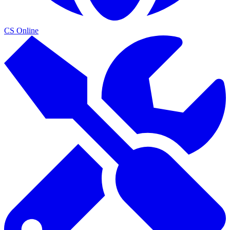
CS Online