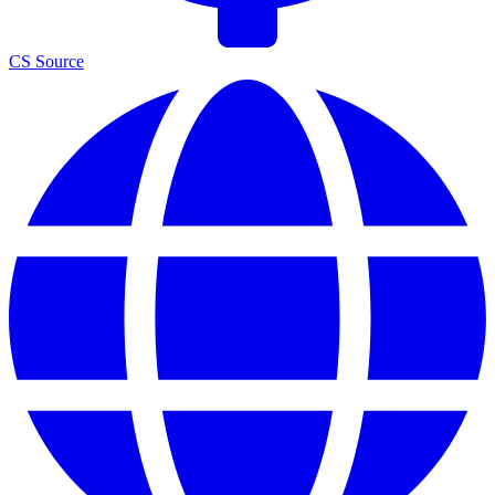
CS Source