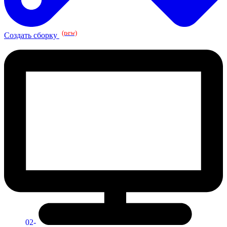
(new)
Создать сборку
02-