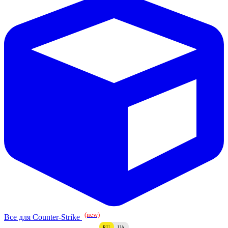
(new)
Все для Counter-Strike
RU
UA