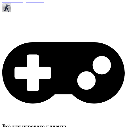
Античиты для CS 1.6
Плагины ReAPI для CS 1.6
Всё для игрового клиента