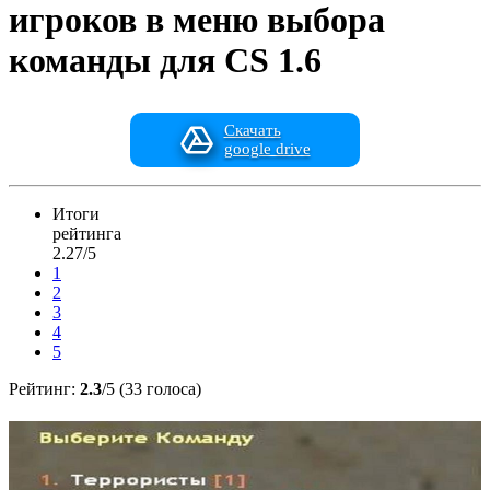
игроков в меню выбора
команды для CS 1.6
Скачать
google drive
Итоги
рейтинга
2.27/5
1
2
3
4
5
Рейтинг:
2.3
/5 (33 голоса)