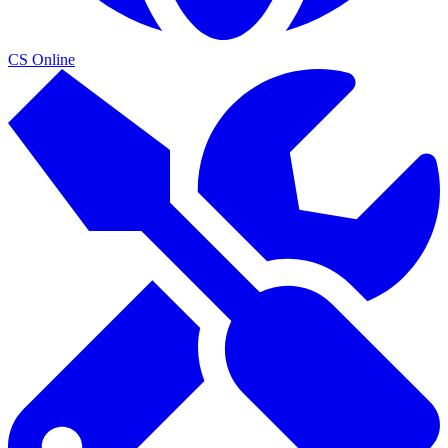
CS Online