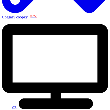
(new)
Создать сборку
02-