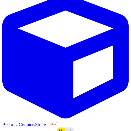
(new)
Все для Counter-Strike
RU
UA