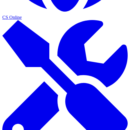
CS Online