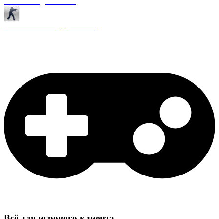
Античиты для CS 1.6
Плагины ReAPI для CS 1.6
Всё для игрового клиента