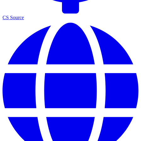
CS Source