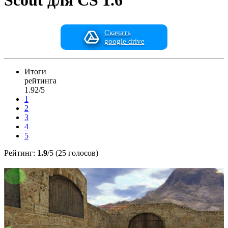
Scout для CS 1.6
Скачать
google drive
Итоги
рейтинга
1.92/5
1
2
3
4
5
Рейтинг:
1.9
/5 (25 голосов)