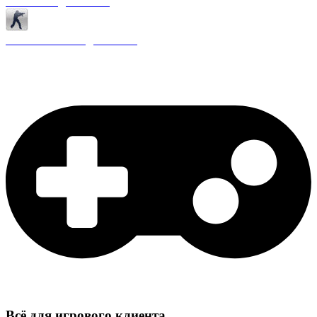
Античиты для CS 1.6
Плагины ReAPI для CS 1.6
Всё для игрового клиента