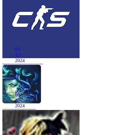
07-
12-
2024
CS 1.6 в стиле CS 2
05-
10-
2024
CSS v34 Medusa