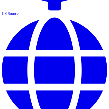
CS Source