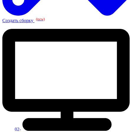
(new)
Создать сборку
02-