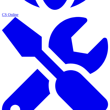
CS Online