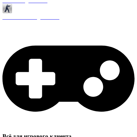
Античиты для CS 1.6
Плагины ReAPI для CS 1.6
Всё для игрового клиента