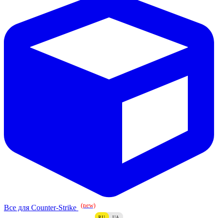
(new)
Все для Counter-Strike
RU
UA