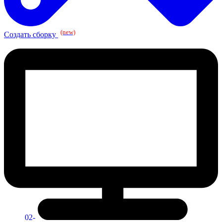
(new)
Создать сборку
02-