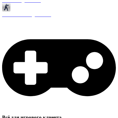
Античиты для CS 1.6
Плагины ReAPI для CS 1.6
Всё для игрового клиента