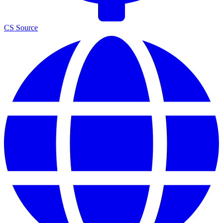
CS Source