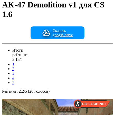
AK-47 Demolition v1 для CS
1.6
Скачать
google drive
Итоги
рейтинга
2.19/5
1
2
3
4
5
Рейтинг:
2.2
/5 (26 голосов)