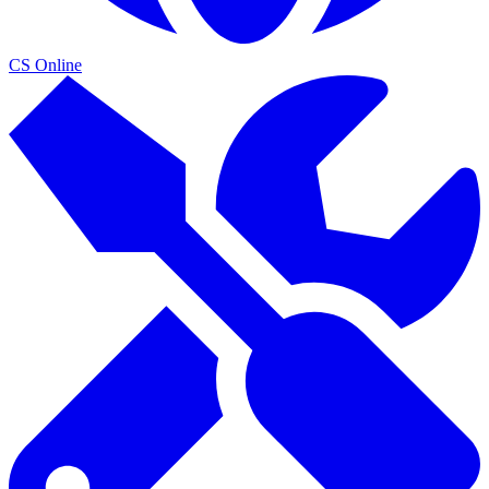
CS Online