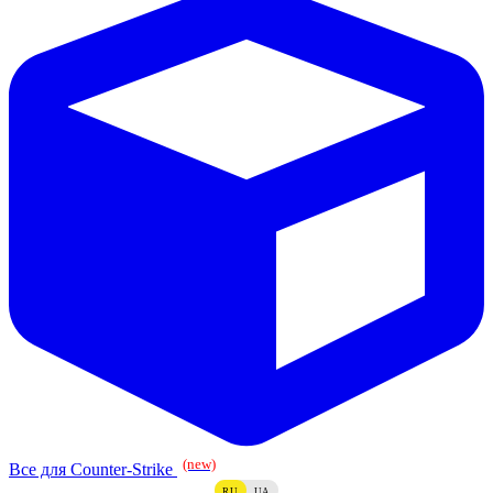
(new)
Все для Counter-Strike
RU
UA