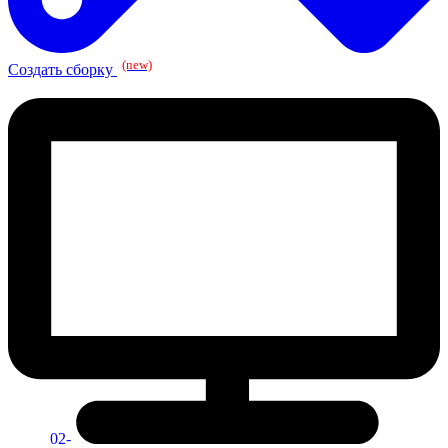
(new)
Создать сборку
02-