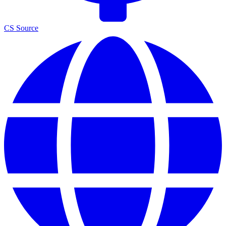
CS Source