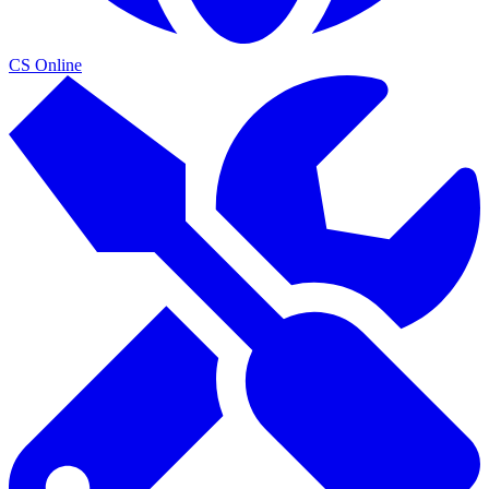
CS Online