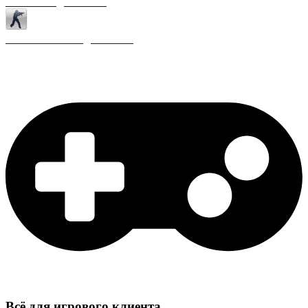
Античиты для CS 1.6
Плагины ReAPI для CS 1.6
Всё для игрового клиента