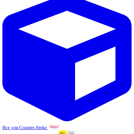
(new)
Все для Counter-Strike
RU
UA