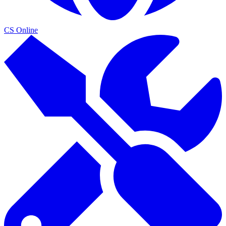
CS Online