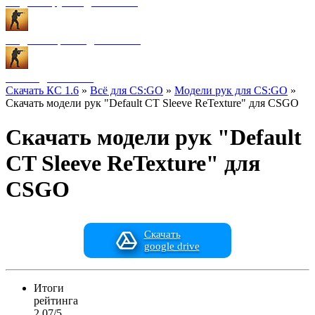
Модели оружия для CS:GO
Модели игроков для CS:GO
Разное для CS:GO
Скачать КС 1.6
»
Всё для CS:GO
»
Модели рук для CS:GO
»
Скачать модели рук "Default CT Sleeve ReTexture" для CSGO
Скачать модели рук "Default
CT Sleeve ReTexture" для
CSGO
Скачать
google drive
Итоги
рейтинга
2.07/5