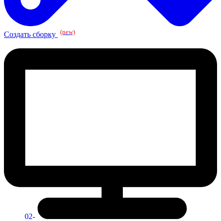
(new)
Создать сборку
02-