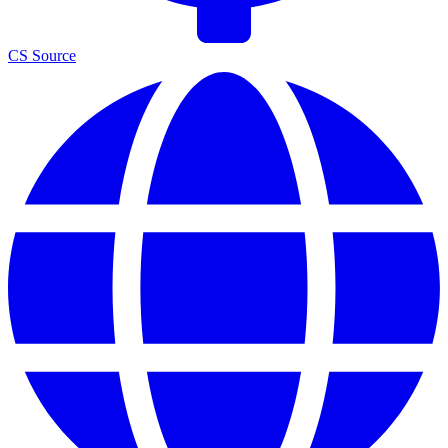
CS Source