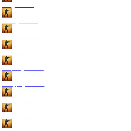
GUI для CS:GO
Патчи для CS:GO
Карты для CS:GO
Радары для CS:GO
Конфиги для CS:GO
Текстуры для CS:GO
Программы для CS:GO
Модели рук для CS:GO