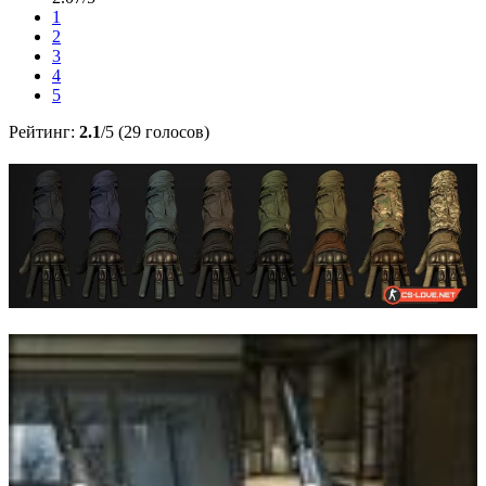
1
2
3
4
5
Рейтинг:
2.1
/5 (29 голосов)