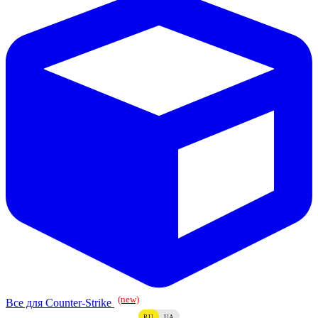
(new)
Все для Counter-Strike
RU
UA