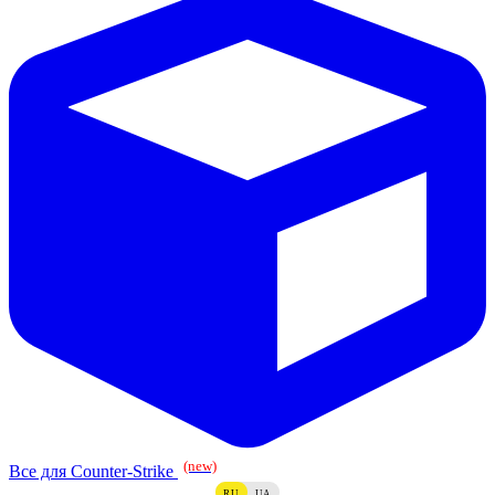
(new)
Все для Counter-Strike
RU
UA