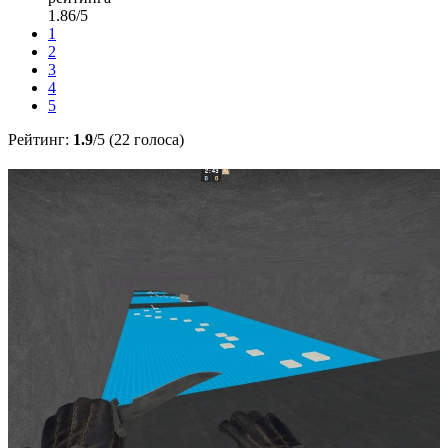
1.86/5
1
2
3
4
5
Рейтинг:
1.9
/5 (22 голоса)