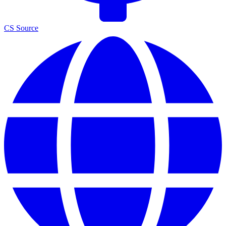
CS Source