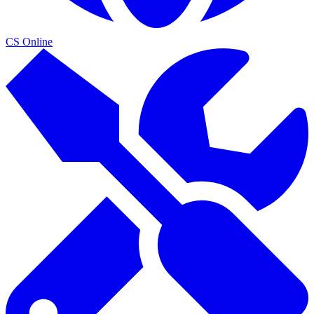
CS Online