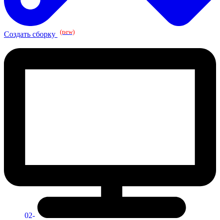
(new)
Создать сборку
02-