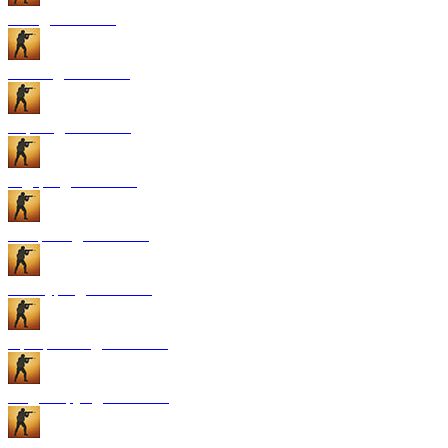
GUI для CS:GO
Патчи для CS:GO
Карты для CS:GO
Радары для CS:GO
Конфиги для CS:GO
Текстуры для CS:GO
Программы для CS:GO
Модели рук для CS:GO