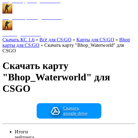
Модели оружия для CS:GO
Модели игроков для CS:GO
Разное для CS:GO
Скачать КС 1.6
»
Всё для CS:GO
»
Карты для CS:GO
»
Bhop
карты для CS:GO
» Скачать карту "Bhop_Waterworld" для
CSGO
Скачать карту
"Bhop_Waterworld" для
CSGO
Скачать
google drive
Итоги
рейтинга