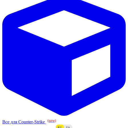
(new)
Все для Counter-Strike
RU
UA