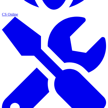
CS Online