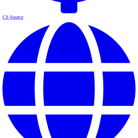
CS Source