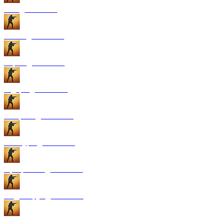
GUI для CS:GO
Патчи для CS:GO
Карты для CS:GO
Радары для CS:GO
Конфиги для CS:GO
Текстуры для CS:GO
Программы для CS:GO
Модели рук для CS:GO