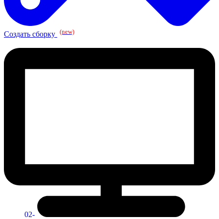
(new)
Создать сборку
02-