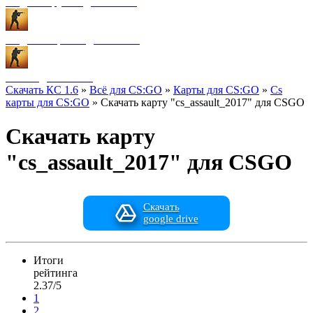
Модели оружия для CS:GO
Модели игроков для CS:GO
Разное для CS:GO
Скачать КС 1.6
»
Всё для CS:GO
»
Карты для CS:GO
»
Cs
карты для CS:GO
» Скачать карту "cs_assault_2017" для CSGO
Скачать карту
"cs_assault_2017" для CSGO
Скачать
google drive
Итоги
рейтинга
2.37/5
1
2