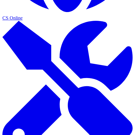
CS Online