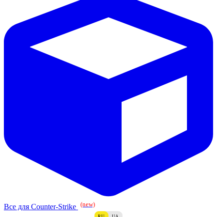
(new)
Все для Counter-Strike
RU
UA