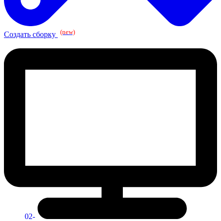
(new)
Создать сборку
02-