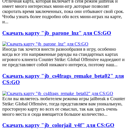
Отличная карта, которая включает в себя режим jailbreak и
имеет много интересных мини-игр ,которые позволят
скоротать время заключенных, пока они отбывают свой срок.
Чтобы узнать более подробно обо всех мини-играх на карте,
и...
Скачать карту "jb_parone_lnz" для CS:GO
Иногда так хочется внести разнообразия в игру, особенно
когда все эти напряженные раунды на стандартных картах
игрового клиента Counter Strike: Global Offensive надоедают и
не представляют собой никакого интереса, поэтому наш...
Скачать карту "jb_cs4frags_remake_beta02" для
CS:GO
Если вы являетесь любителем режима игры jailbreak в Counter
Strike: Global Offensive, тогда представляем вам уникальную,
просторную карту во всех ее смыслах, так как здесь очень
много места и сюда вмещается большое количество...
Скачать карту "jb_colorjail_v4f" для CS:GO