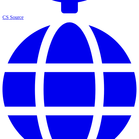
CS Source