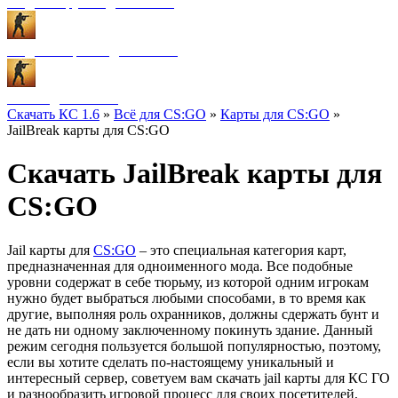
Модели оружия для CS:GO
Модели игроков для CS:GO
Разное для CS:GO
Скачать КС 1.6
»
Всё для CS:GO
»
Карты для CS:GO
»
JailBreak карты для CS:GO
Скачать JailBreak карты для
CS:GO
Jail карты для
CS:GO
– это специальная категория карт,
предназначенная для одноименного мода. Все подобные
уровни содержат в себе тюрьму, из которой одним игрокам
нужно будет выбраться любыми способами, в то время как
другие, выполняя роль охранников, должны сдержать бунт и
не дать ни одному заключенному покинуть здание. Данный
режим сегодня пользуется большой популярностью, поэтому,
если вы хотите сделать по-настоящему уникальный и
интересный сервер, советуем вам скачать jail карты для КС ГО
и разнообразить игровой процесс для своих посетителей,