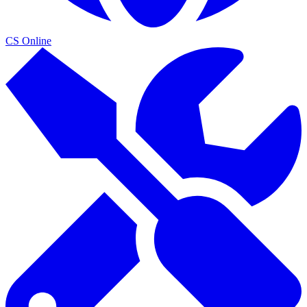
CS Online