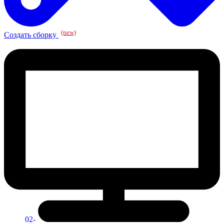
(new)
Создать сборку
02-