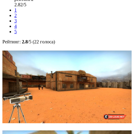
2.82/5
1
2
3
4
5
Рейтинг:
2.8
/5 (22 голоса)