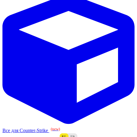
(new)
Все для Counter-Strike
RU
UA