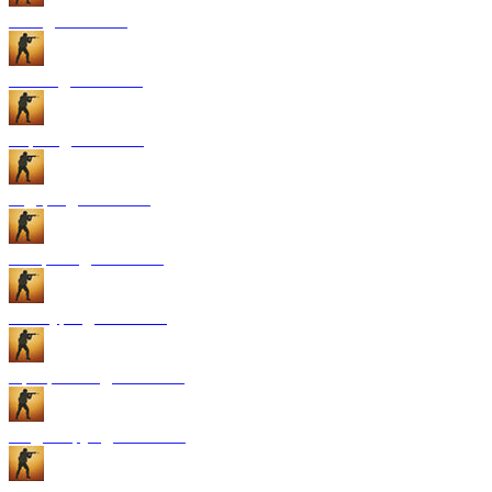
GUI для CS:GO
Патчи для CS:GO
Карты для CS:GO
Радары для CS:GO
Конфиги для CS:GO
Текстуры для CS:GO
Программы для CS:GO
Модели рук для CS:GO