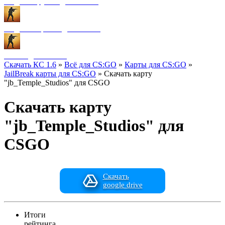
Модели оружия для CS:GO
Модели игроков для CS:GO
Разное для CS:GO
Скачать КС 1.6
»
Всё для CS:GO
»
Карты для CS:GO
»
JailBreak карты для CS:GO
» Скачать карту
"jb_Temple_Studios" для CSGO
Скачать карту
"jb_Temple_Studios" для
CSGO
Скачать
google drive
Итоги
рейтинга