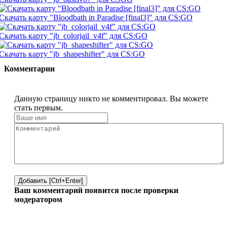
Скачать карту "Bloodbath in Paradise [final3]" для CS:GO
Скачать карту "jb_colorjail_v4f" для CS:GO
Скачать карту "jb_shapeshifter" для CS:GO
Комментарии
Данную страницу никто не комментировал. Вы можете
стать первым.
Добавить [Ctrl+Enter]
Ваш комментарий появится после проверки
модератором