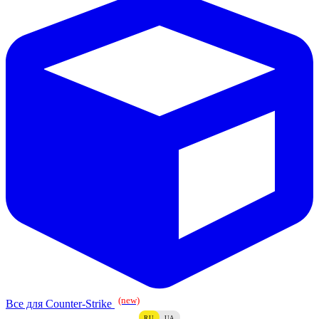
(new)
Все для Counter-Strike
RU
UA