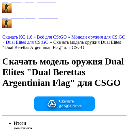
Модели оружия для CS:GO
Модели игроков для CS:GO
Разное для CS:GO
Скачать КС 1.6
»
Всё для CS:GO
»
Модели оружия для CS:GO
»
Dual Elites для CS:GO
» Скачать модель оружия Dual Elites
"Dual Berettas Argentinian Flag" для CSGO
Скачать модель оружия Dual
Elites "Dual Berettas
Argentinian Flag" для CSGO
Скачать
google drive
Итоги
рейтинга