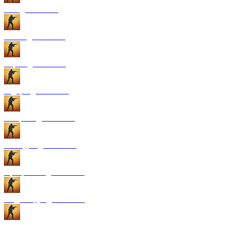
GUI для CS:GO
Патчи для CS:GO
Карты для CS:GO
Радары для CS:GO
Конфиги для CS:GO
Текстуры для CS:GO
Программы для CS:GO
Модели рук для CS:GO