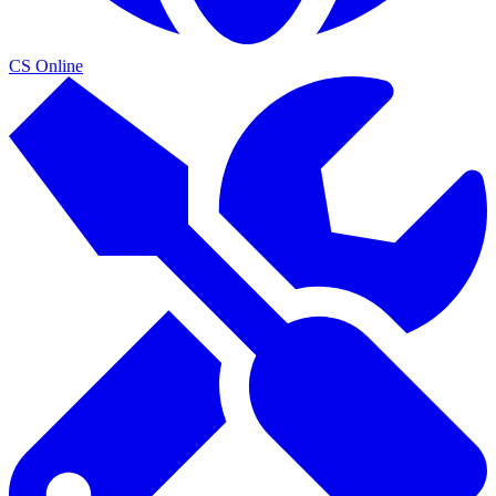
CS Online