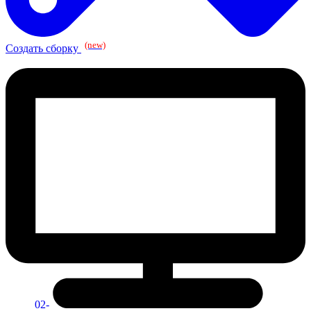
(new)
Создать сборку
02-