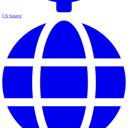
CS Source