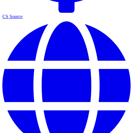
CS Source