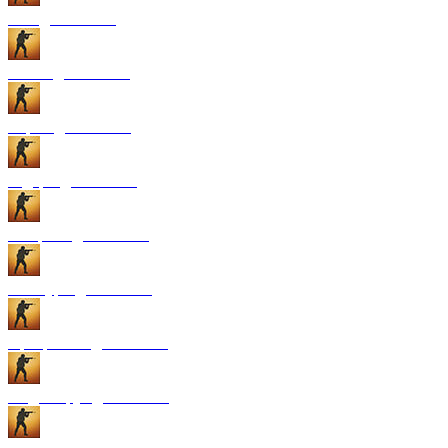
GUI для CS:GO
Патчи для CS:GO
Карты для CS:GO
Радары для CS:GO
Конфиги для CS:GO
Текстуры для CS:GO
Программы для CS:GO
Модели рук для CS:GO