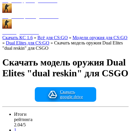
Модели оружия для CS:GO
Модели игроков для CS:GO
Разное для CS:GO
Скачать КС 1.6
»
Всё для CS:GO
»
Модели оружия для CS:GO
»
Dual Elites для CS:GO
» Скачать модель оружия Dual Elites
"dual reskin" для CSGO
Скачать модель оружия Dual
Elites "dual reskin" для CSGO
Скачать
google drive
Итоги
рейтинга
2.04/5
1