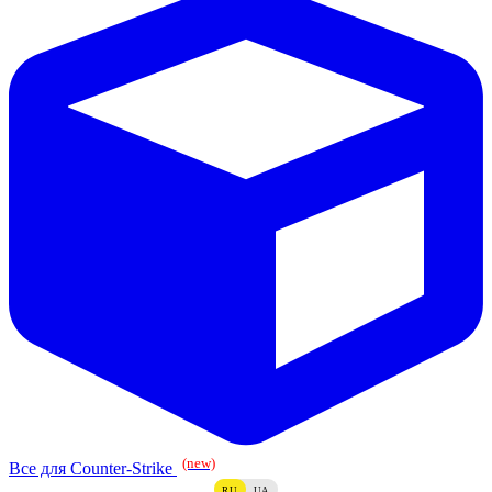
(new)
Все для Counter-Strike
RU
UA