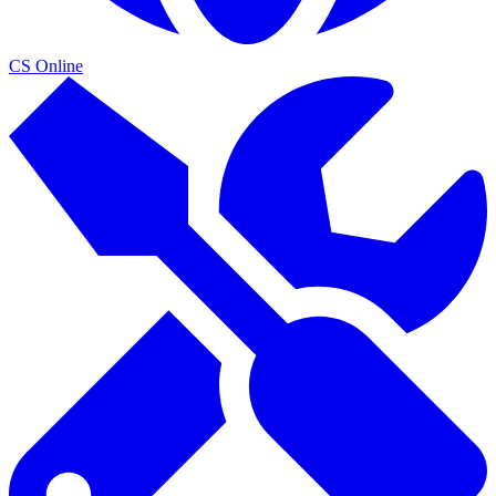
CS Online