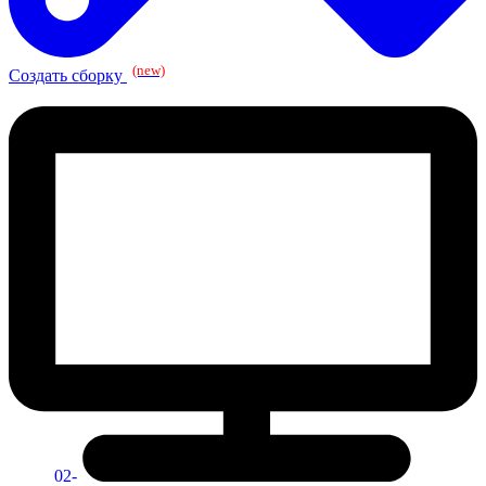
(new)
Создать сборку
02-