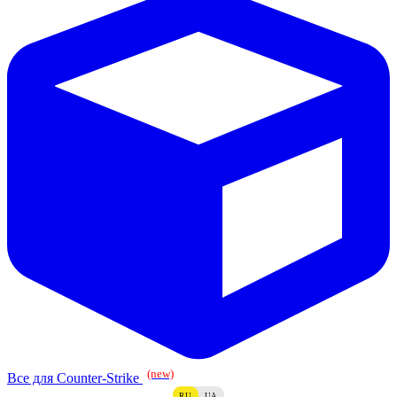
(new)
Все для Counter-Strike
RU
UA