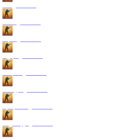
GUI для CS:GO
Патчи для CS:GO
Карты для CS:GO
Радары для CS:GO
Конфиги для CS:GO
Текстуры для CS:GO
Программы для CS:GO
Модели рук для CS:GO