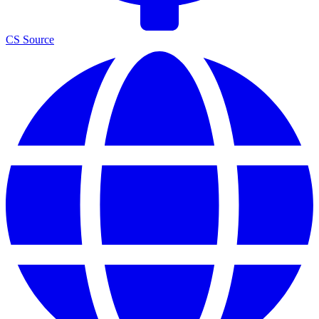
CS Source