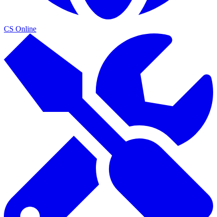
CS Online