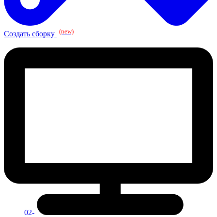
(new)
Создать сборку
02-