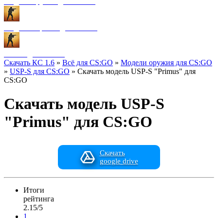
Модели оружия для CS:GO
Модели игроков для CS:GO
Разное для CS:GO
Скачать КС 1.6
»
Всё для CS:GO
»
Модели оружия для CS:GO
»
USP-S для CS:GO
» Скачать модель USP-S "Primus" для
CS:GO
Скачать модель USP-S
"Primus" для CS:GO
Скачать
google drive
Итоги
рейтинга
2.15/5
1