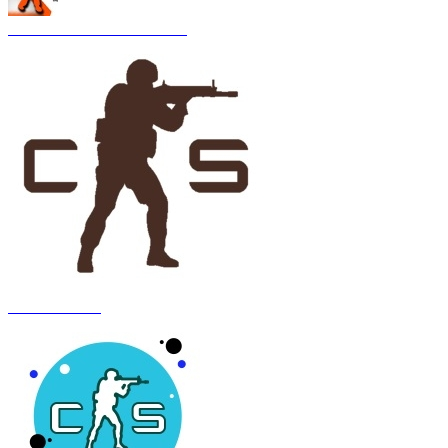
CS 1.6 Asiimov Remastered
CS 1.6 Anubis