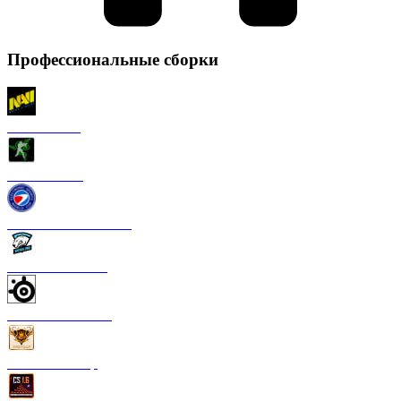
Профессиональные сборки
CS 1.6 NaVi
CS 1.6 Razer
CS 1.6 ESWC Gaming
CS 1.6 Virtus Pro
CS 1.6 SteelSeries
CS 1.6 FastCup