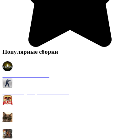
Популярные сборки
CS 1.6 в стиле CS GO
CS 1.6 Original (на Английском)
CS 1.6 от Русского мясника
CS 1.6 от Kott! Show