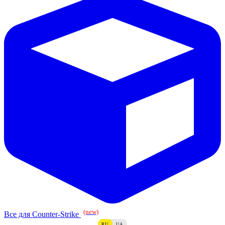
(new)
Все для Counter-Strike
RU
UA