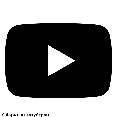
CS 1.6 DreamHack
Сборки от ютуберов