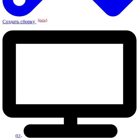
(new)
Создать сборку
02-