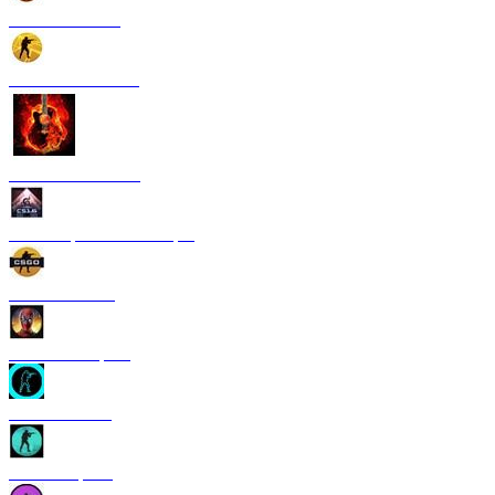
CS 1.6 Paradise
CS 1.6 Neural Net
CS 1.6 Rammstein
CS 1.6 Грезы и кошмары
CS 1.6 GO V3
CS 1.6 Deadpool
CS 1.6 TRON
CS 1.6 Riptide