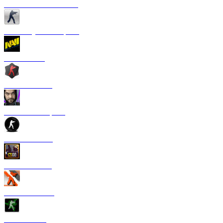
CS 1.6 от Сантехника
CS 1.6 Русская версия
CS 1.6 NaVi
CS 1.6 Zombie
CS 1.6 от Старого
CS 1.6 от TPY
CS:GO 1.6 V2
CS 1.6 Азимов
CS 1.6 Razer