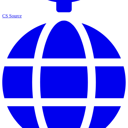
CS Source