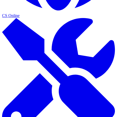
CS Online