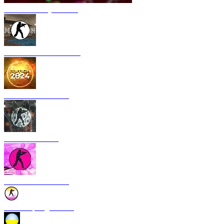
CS 1.6 Armory Xtreme
CS 1.6 Mansion Edition
CS 1.6 2024 Edition
CS 1.6 Rebellion
CS 1.6 Bubble Gum
CS 1.6 Spring Edition