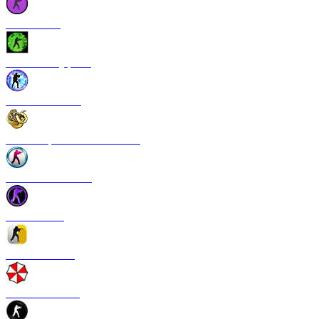
CS 1.6 Vice
CS 1.6 Камуфляж
CS 1.6 NextGen
CS 1.6 Operation Broken Fang
CS 1.6 New Breed
CS 1.6 Pulse
CS 1.6 Refresh
CS 1.6 Infection