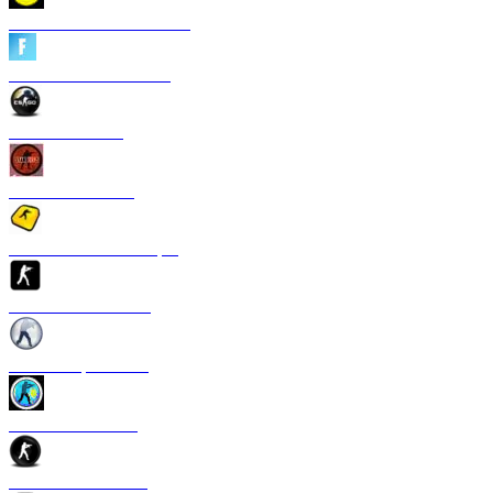
CS 1.6 Heroes of Ukraine
CS 1.6 Fortnite Edition
CS 1.6 Revision
CS 1.6 Standoff 2
Скачать CS 1.6 S1mple
CS 1.6 GTS Edition
CS 1.6 Rapid Strike
CS 1.6 Казахстан
CS 1.6 v2.0 Edition