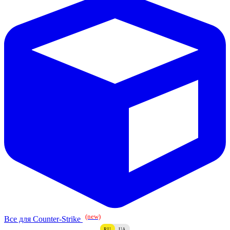
(new)
Все для Counter-Strike
RU
UA