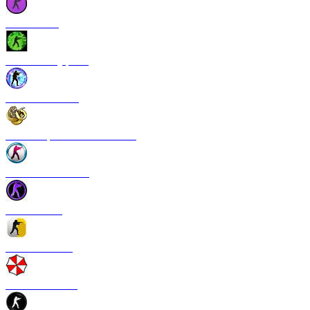
CS 1.6 Vice
CS 1.6 Камуфляж
CS 1.6 NextGen
CS 1.6 Operation Broken Fang
CS 1.6 New Breed
CS 1.6 Pulse
CS 1.6 Refresh
CS 1.6 Infection