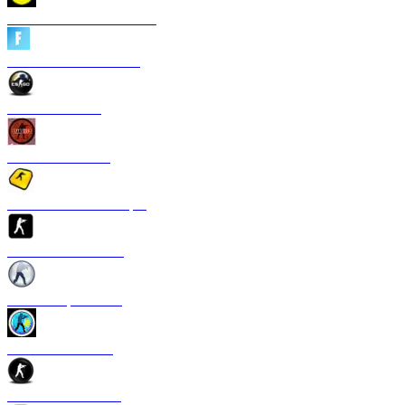
CS 1.6 Heroes of Ukraine
CS 1.6 Fortnite Edition
CS 1.6 Revision
CS 1.6 Standoff 2
Скачать CS 1.6 S1mple
CS 1.6 GTS Edition
CS 1.6 Rapid Strike
CS 1.6 Казахстан
CS 1.6 v2.0 Edition