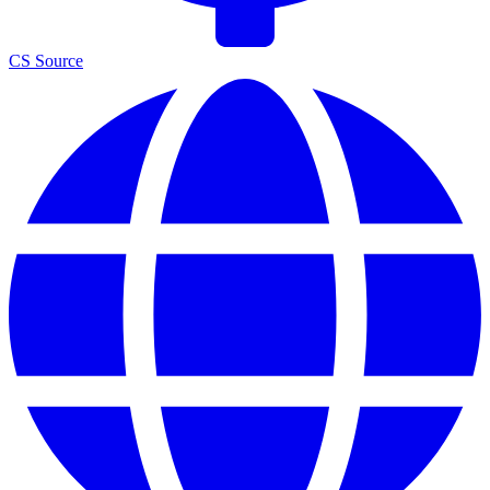
CS Source