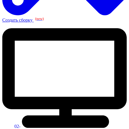
(new)
Создать сборку
02-