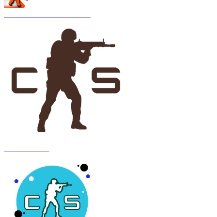
CS 1.6 Asiimov Remastered
CS 1.6 Anubis