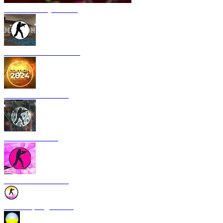
CS 1.6 Armory Xtreme
CS 1.6 Mansion Edition
CS 1.6 2024 Edition
CS 1.6 Rebellion
CS 1.6 Bubble Gum
CS 1.6 Spring Edition