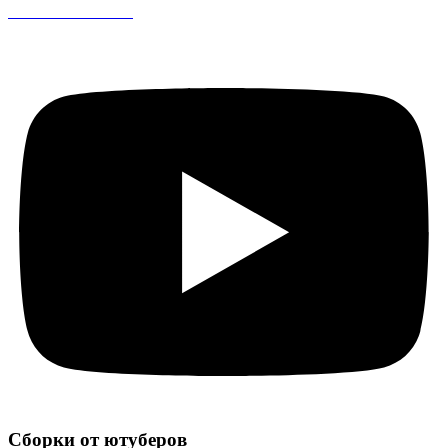
CS 1.6 DreamHack
Сборки от ютуберов