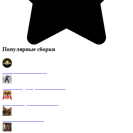
Популярные сборки
CS 1.6 в стиле CS GO
CS 1.6 Original (на Английском)
CS 1.6 от Русского мясника
CS 1.6 от Kott! Show