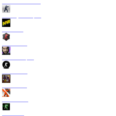
CS 1.6 от Сантехника
CS 1.6 Русская версия
CS 1.6 NaVi
CS 1.6 Zombie
CS 1.6 от Старого
CS 1.6 от TPY
CS:GO 1.6 V2
CS 1.6 Азимов
CS 1.6 Razer