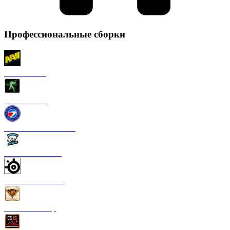
Профессиональные сборки
CS 1.6 NaVi
CS 1.6 Razer
CS 1.6 ESWC Gaming
CS 1.6 Virtus Pro
CS 1.6 SteelSeries
CS 1.6 FastCup