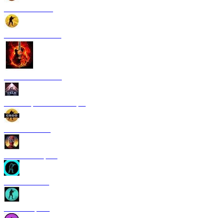
CS 1.6 Paradise
CS 1.6 Neural Net
CS 1.6 Rammstein
CS 1.6 Грезы и кошмары
CS 1.6 GO V3
CS 1.6 Deadpool
CS 1.6 TRON
CS 1.6 Riptide