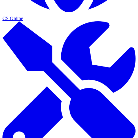
CS Online