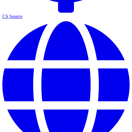
CS Source