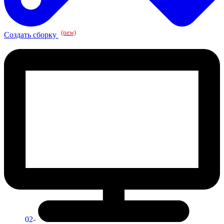
(new)
Создать сборку
02-