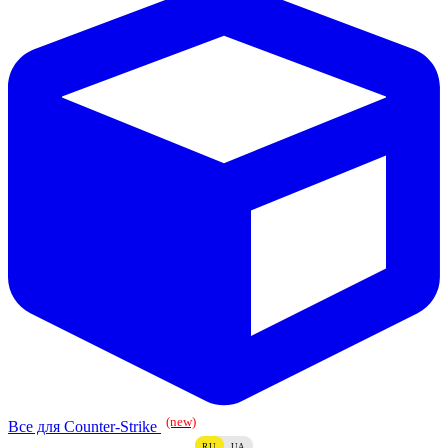
(new)
Все для Counter-Strike
RU
UA