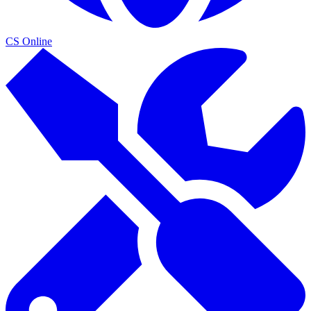
CS Online