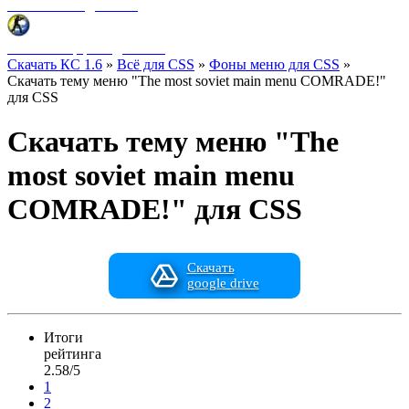
Фоны меню для CSS
HUD интерфейс для CSS
Скачать КС 1.6
»
Всё для CSS
»
Фоны меню для CSS
»
Скачать тему меню "The most soviet main menu COMRADE!"
для CSS
Скачать тему меню "The
most soviet main menu
COMRADE!" для CSS
Скачать
google drive
Итоги
рейтинга
2.58/5
1
2