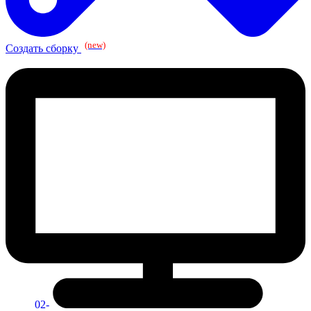
(new)
Создать сборку
02-