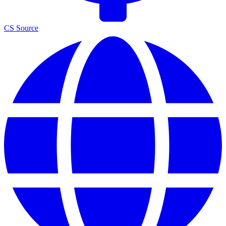
CS Source