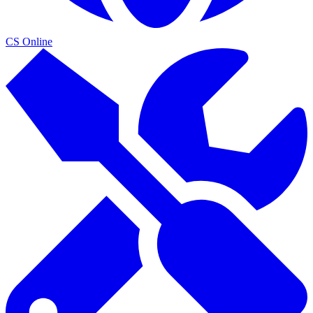
CS Online