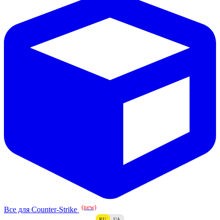
(new)
Все для Counter-Strike
RU
UA