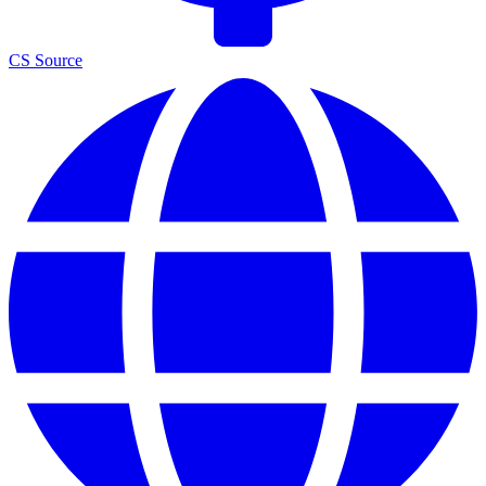
CS Source