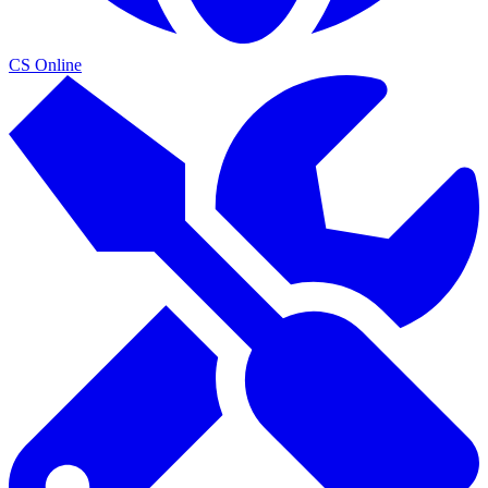
CS Online