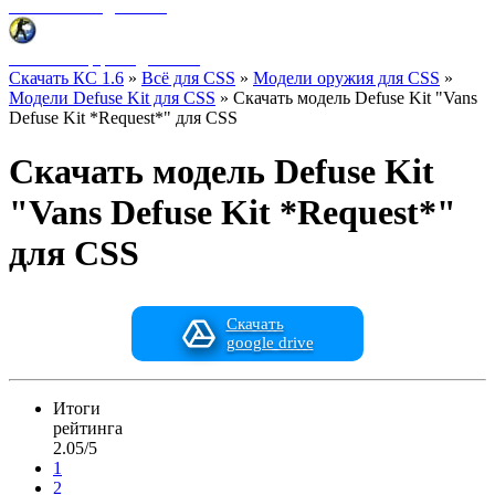
Фоны меню для CSS
HUD интерфейс для CSS
Скачать КС 1.6
»
Всё для CSS
»
Модели оружия для CSS
»
Модели Defuse Kit для CSS
» Скачать модель Defuse Kit "Vans
Defuse Kit *Request*" для CSS
Скачать модель Defuse Kit
"Vans Defuse Kit *Request*"
для CSS
Скачать
google drive
Итоги
рейтинга
2.05/5
1
2