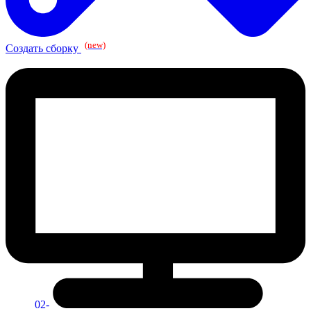
(new)
Создать сборку
02-