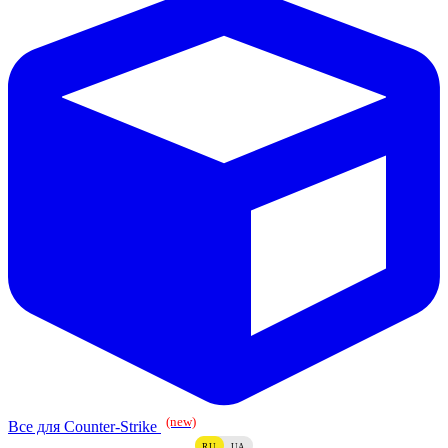
(new)
Все для Counter-Strike
RU
UA