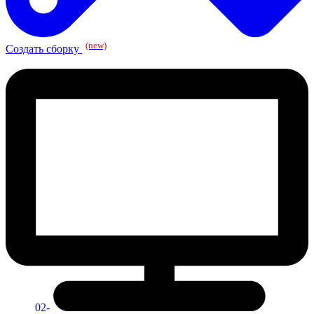
(new)
Создать сборку
02-