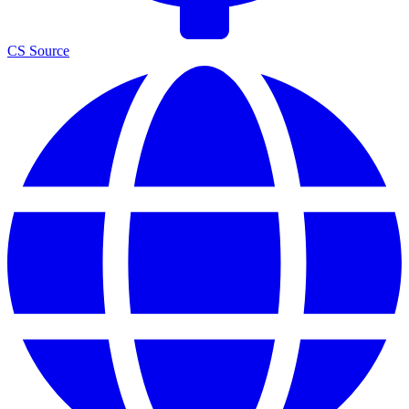
CS Source