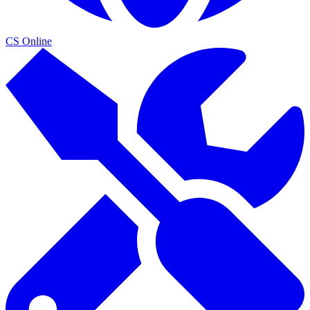
CS Online