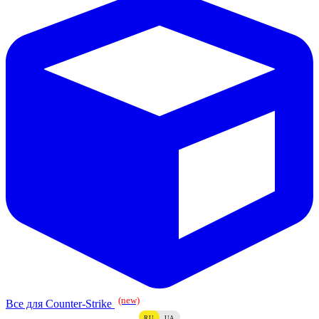
(new)
Все для Counter-Strike
RU
UA