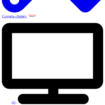
(new)
Создать сборку
02-