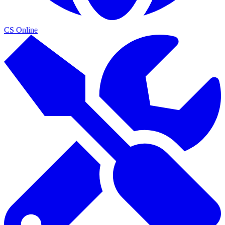
CS Online