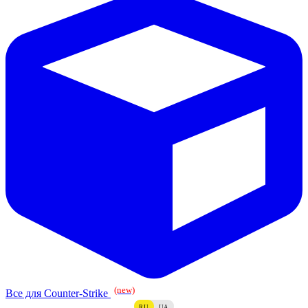
(new)
Все для Counter-Strike
RU
UA