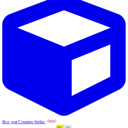
(new)
Все для Counter-Strike
RU
UA