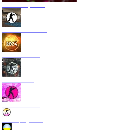
CS 1.6 Armory Xtreme
CS 1.6 Mansion Edition
CS 1.6 2024 Edition
CS 1.6 Rebellion
CS 1.6 Bubble Gum
CS 1.6 Spring Edition