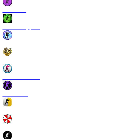
CS 1.6 Vice
CS 1.6 Камуфляж
CS 1.6 NextGen
CS 1.6 Operation Broken Fang
CS 1.6 New Breed
CS 1.6 Pulse
CS 1.6 Refresh
CS 1.6 Infection