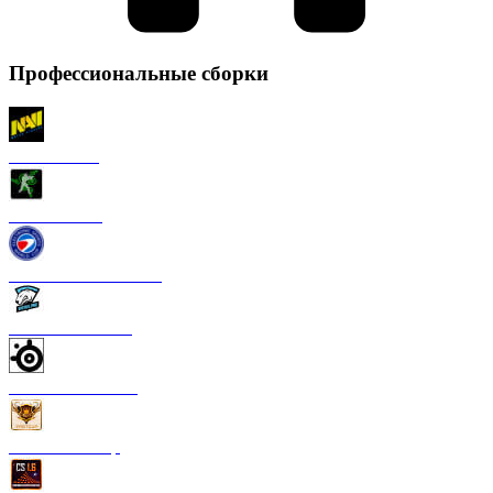
Профессиональные сборки
CS 1.6 NaVi
CS 1.6 Razer
CS 1.6 ESWC Gaming
CS 1.6 Virtus Pro
CS 1.6 SteelSeries
CS 1.6 FastCup