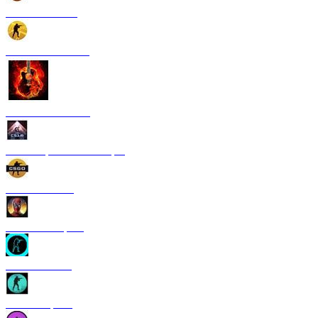
CS 1.6 Paradise
CS 1.6 Neural Net
CS 1.6 Rammstein
CS 1.6 Грезы и кошмары
CS 1.6 GO V3
CS 1.6 Deadpool
CS 1.6 TRON
CS 1.6 Riptide