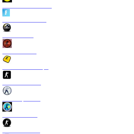
CS 1.6 Heroes of Ukraine
CS 1.6 Fortnite Edition
CS 1.6 Revision
CS 1.6 Standoff 2
Скачать CS 1.6 S1mple
CS 1.6 GTS Edition
CS 1.6 Rapid Strike
CS 1.6 Казахстан
CS 1.6 v2.0 Edition