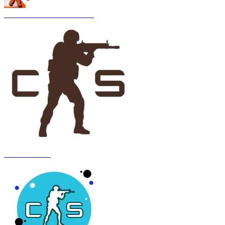
CS 1.6 Asiimov Remastered
CS 1.6 Anubis