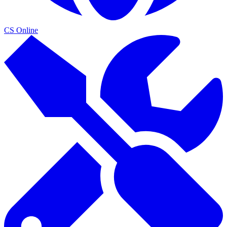
CS Online