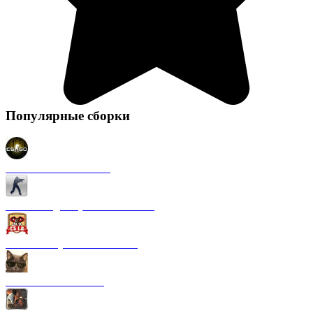
Популярные сборки
CS 1.6 в стиле CS GO
CS 1.6 Original (на Английском)
CS 1.6 от Русского мясника
CS 1.6 от Kott! Show