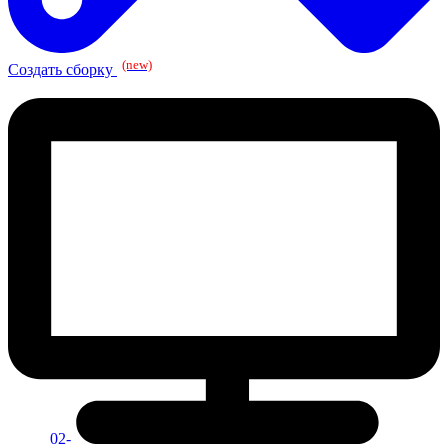
(new)
Создать сборку
02-