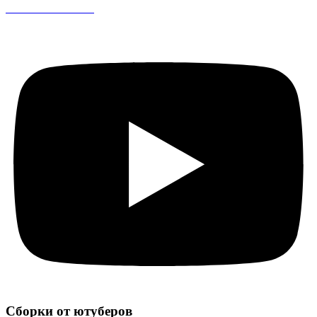
CS 1.6 DreamHack
Сборки от ютуберов