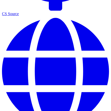
CS Source