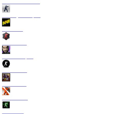
CS 1.6 от Сантехника
CS 1.6 Русская версия
CS 1.6 NaVi
CS 1.6 Zombie
CS 1.6 от Старого
CS 1.6 от TPY
CS:GO 1.6 V2
CS 1.6 Азимов
CS 1.6 Razer