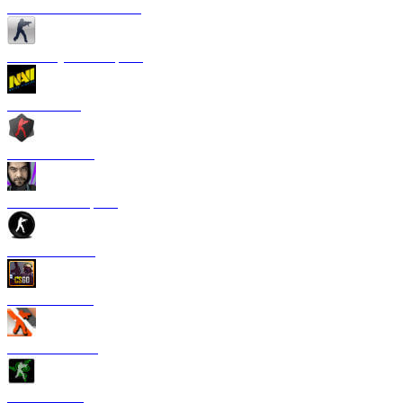
CS 1.6 от Сантехника
CS 1.6 Русская версия
CS 1.6 NaVi
CS 1.6 Zombie
CS 1.6 от Старого
CS 1.6 от TPY
CS:GO 1.6 V2
CS 1.6 Азимов
CS 1.6 Razer