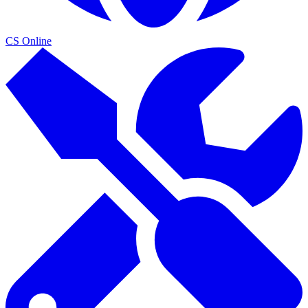
CS Online