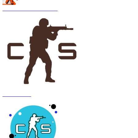
CS 1.6 Asiimov Remastered
CS 1.6 Anubis