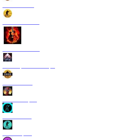
CS 1.6 Paradise
CS 1.6 Neural Net
CS 1.6 Rammstein
CS 1.6 Грезы и кошмары
CS 1.6 GO V3
CS 1.6 Deadpool
CS 1.6 TRON
CS 1.6 Riptide