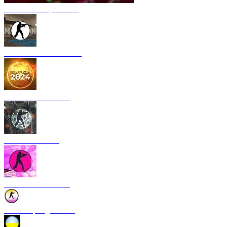
CS 1.6 Armory Xtreme
CS 1.6 Mansion Edition
CS 1.6 2024 Edition
CS 1.6 Rebellion
CS 1.6 Bubble Gum
CS 1.6 Spring Edition