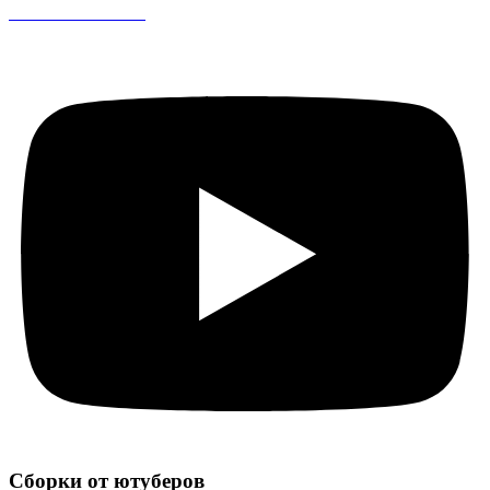
CS 1.6 DreamHack
Сборки от ютуберов