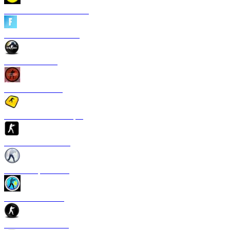
CS 1.6 Heroes of Ukraine
CS 1.6 Fortnite Edition
CS 1.6 Revision
CS 1.6 Standoff 2
Скачать CS 1.6 S1mple
CS 1.6 GTS Edition
CS 1.6 Rapid Strike
CS 1.6 Казахстан
CS 1.6 v2.0 Edition