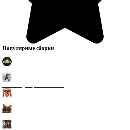
Популярные сборки
CS 1.6 в стиле CS GO
CS 1.6 Original (на Английском)
CS 1.6 от Русского мясника
CS 1.6 от Kott! Show