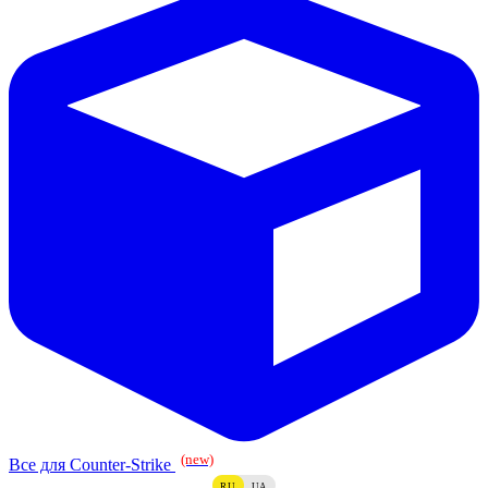
(new)
Все для Counter-Strike
RU
UA