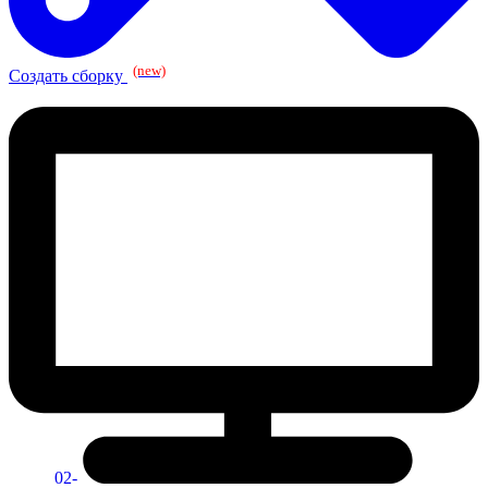
(new)
Создать сборку
02-