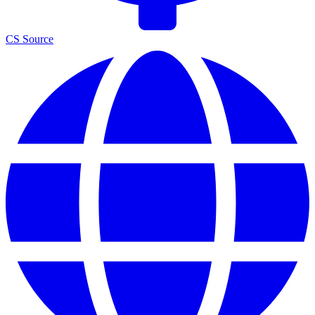
CS Source