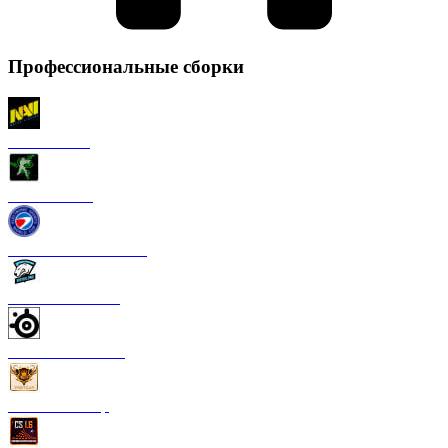
Профессиональные сборки
CS 1.6 NaVi
CS 1.6 Razer
CS 1.6 ESWC Gaming
CS 1.6 Virtus Pro
CS 1.6 SteelSeries
CS 1.6 FastCup