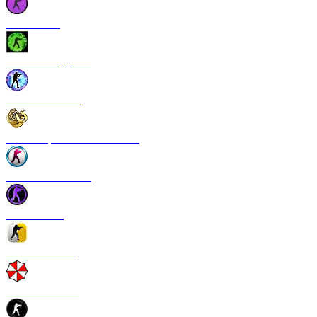
CS 1.6 Vice
CS 1.6 Камуфляж
CS 1.6 NextGen
CS 1.6 Operation Broken Fang
CS 1.6 New Breed
CS 1.6 Pulse
CS 1.6 Refresh
CS 1.6 Infection