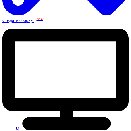
(new)
Создать сборку
02-