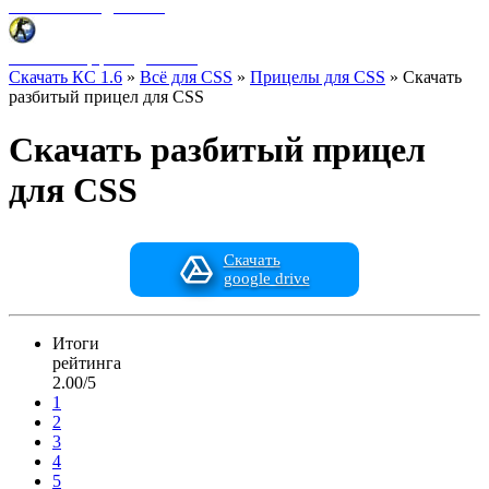
Фоны меню для CSS
HUD интерфейс для CSS
Скачать КС 1.6
»
Всё для CSS
»
Прицелы для CSS
» Скачать
разбитый прицел для CSS
Скачать разбитый прицел
для CSS
Скачать
google drive
Итоги
рейтинга
2.00/5
1
2
3
4
5