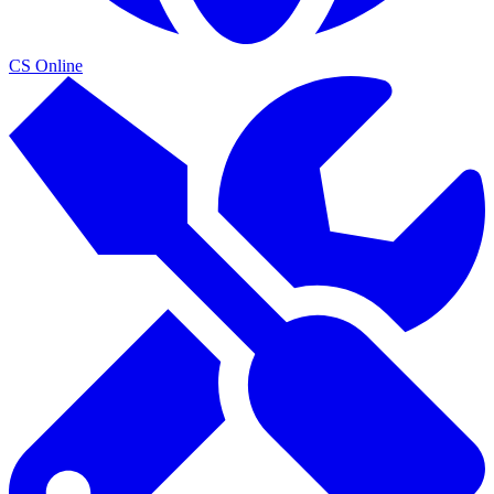
CS Online