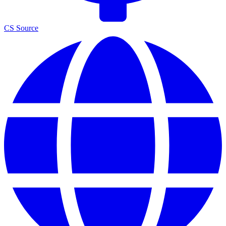
CS Source