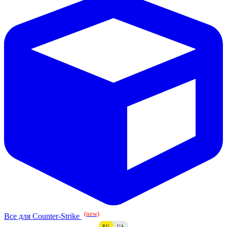
(new)
Все для Counter-Strike
RU
UA