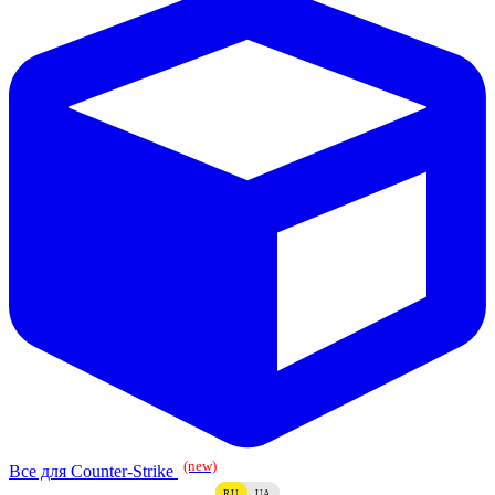
(new)
Все для Counter-Strike
RU
UA