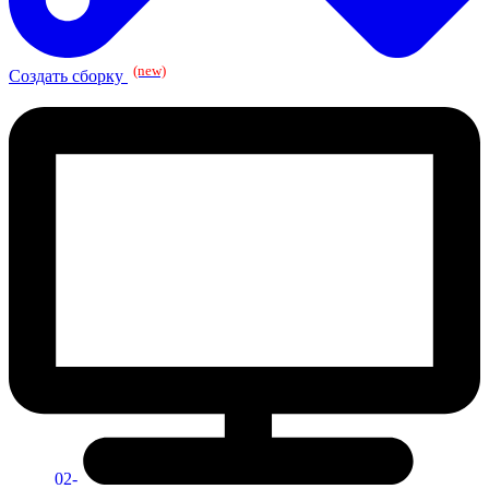
(new)
Создать сборку
02-