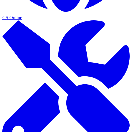
CS Online