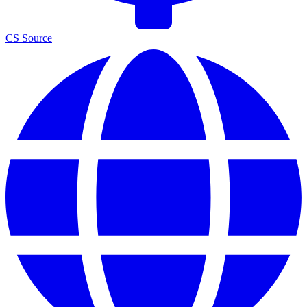
CS Source